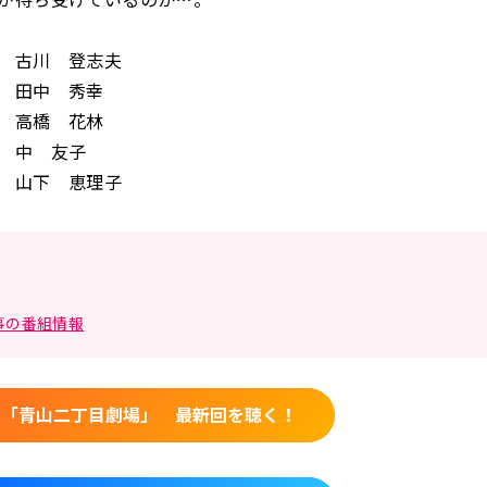
古川 登志夫
田中 秀幸
高橋 花林
中 友子
 山下 恵理子
事の番組情報
ko 「青山二丁目劇場」 最新回を聴く！