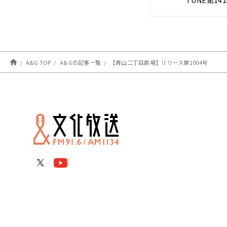
TUNE第1
第142回 
A&G TOP
A&Gの記事一覧
【青山二丁目劇場】リリース第1004号