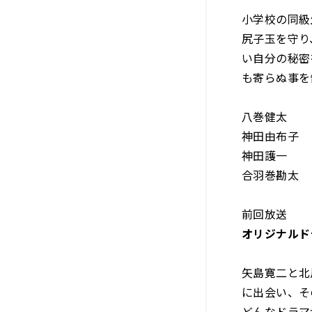
小学校の同級
尻子玉を守り
い自分の秘密
も寄らぬ事を
八巻健太 
神田由布子
神田護一 
合羽巻勘太
前回放送
オリジナルド
矢島寛二と北
に出会い、そ
どんなドラマ