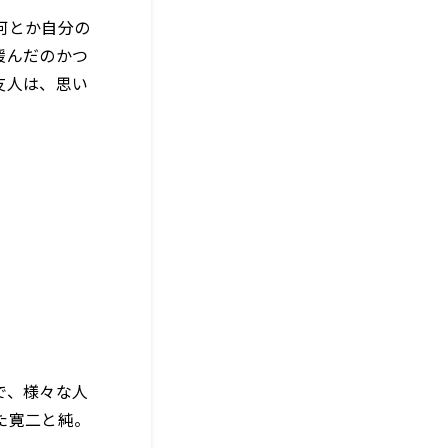
何とか自分の
緩んだのかつ
友人は、思い
で、様々な人
た寛二と純。