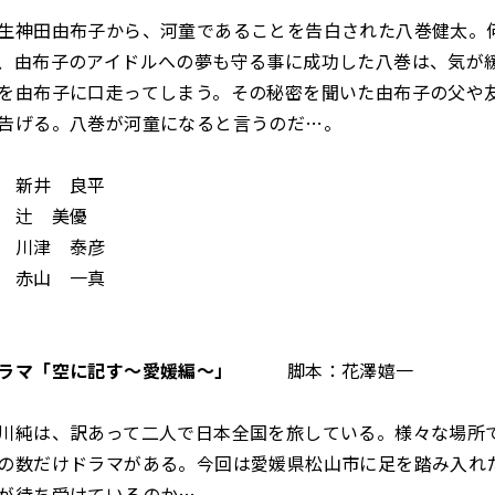
生神田由布子から、河童であることを告白された八巻健太。
、由布子のアイドルへの夢も守る事に成功した八巻は、気が
を由布子に口走ってしまう。その秘密を聞いた由布子の父や
告げる。八巻が河童になると言うのだ…。
新井 良平
 辻 美優
川津 泰彦
 赤山 一真
ラマ「空に記す～愛媛編～
」
脚本：花澤嬉一
川純は、訳あって二人で日本全国を旅している。様々な場所
の数だけドラマがある。今回は愛媛県松山市に足を踏み入れ
が待ち受けているのか…。