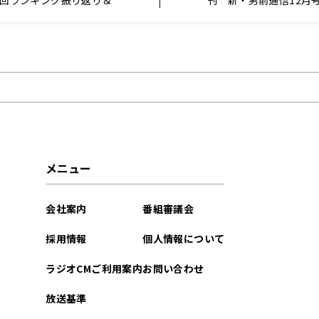
41回ランキング振り返り＆
刊 新・男前通信12月
注目楽曲紹介
金蒼平』
メニュー
会社案内
番組審議会
採用情報
個人情報について
ラジオCMご利用案内
お問い合わせ
放送基準