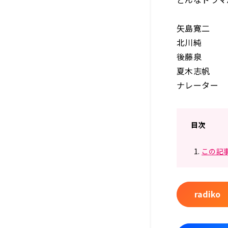
矢島寛二 
北川純 
後藤泉 
夏木志帆 
ナレーター
目次
この記
radi