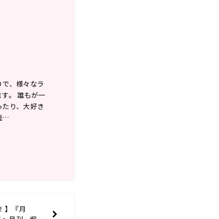
りで、様々なラ
す。 誰もが一
ったり、大好き
続…
！】『月