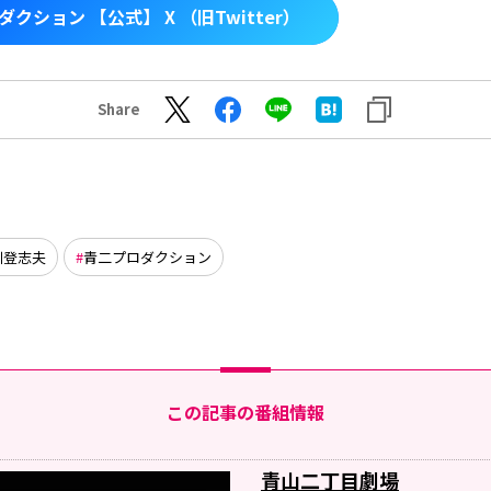
クション 【公式】 X （旧Twitter）
Share
川登志夫
青二プロダクション
この記事の番組情報
青山二丁目劇場