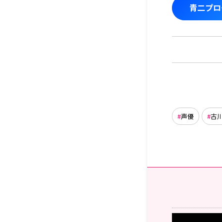
青二プロダ
声優
古