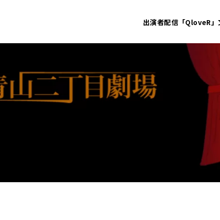
出演者
配信「QloveR」