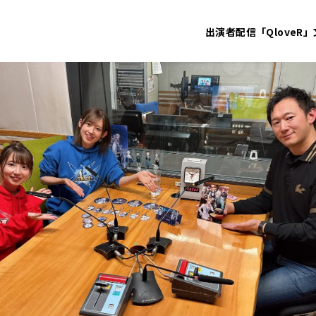
出演者
配信「QloveR」