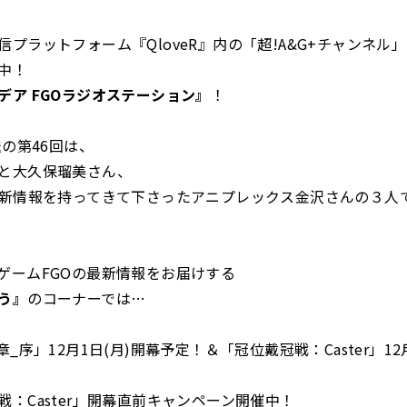
プラットフォーム『QloveR』内の「超!A&G+チャンネル」と
送中！
デア FGOラジオステーション』
！
送の第46回は、
と大久保瑠美さん、
の新情報を持ってきて下さったアニプレックス金沢さんの３人
ゲームFGOの最新情報をお届けする
う』
のコーナーでは…
章_序」12月1日(月)開幕予定！＆「冠位戴冠戦：Caster」12
戦：Caster」開幕直前キャンペーン開催中！