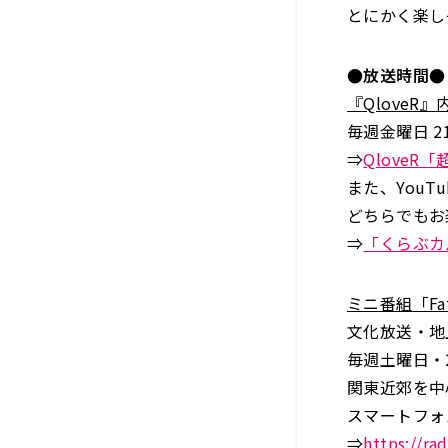
とにかく楽し
●放送時間●
『QloveR
毎週金曜日 2
⇒
QloveR
また、You
どちらでもお
⇒
「くらぶカ
ミニ番組「Fat
文化放送・地上
毎週土曜日・
関東近郊を中心
スマートフォ
⇒
https://rad