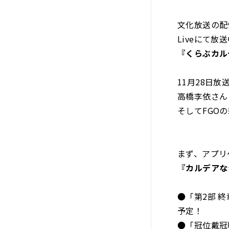
文化放送の配信
Liveにて放
『くらぶカル
11月28日放
高橋李依さん
そしてFGO
まず、アプリ
『カルデアな
●「第2部 終
予定！
●「冠位戴冠