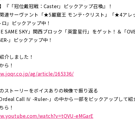
】『「冠位戴冠戦：Caster」ピックアップ召喚』！
関連サーヴァント「★5巌窟王 モンテ･クリスト」「★4アレ
トロ」ピックアップ中！
HE SAME SKY」関西ブロック「英霊星行」をゲット！＆「OVER 
MBER-」ピックアップ中！
紹介しました！
から！
w.joqr.co.jp/ag/article/165336/
のストーリーをボイスありの映像で振り返る
ck Ordeal Call Ⅳ -Ruler-」の中から一部をピックアップし
ちら！
ww.youtube.com/watch?v=tQVU-eMGarE