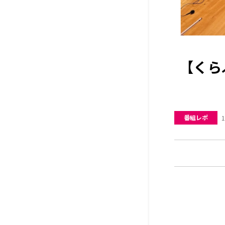
【くら
番組レポ
1