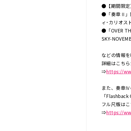
●【期間限定
●「奏章Ⅱ」
ィ･カリオス
●「OVER T
SKY-NOVE
などの情報を
詳細はこちら
⇒
https://ww
また、奏章Ⅳ
「Flashba
フル尺版はこ
⇒
https://w