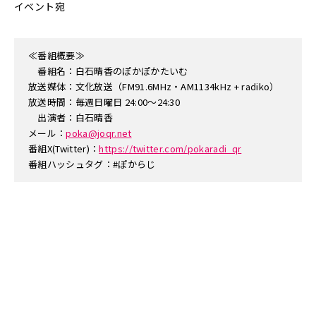
イベント宛
≪番組概要≫
番組名：白石晴香のぽかぽかたいむ
放送媒体：文化放送（FM91.6MHz・AM1134kHz + radiko）
放送時間：毎週日曜日 24:00～24:30
出演者：白石晴香
メール：
poka@joqr.net
番組X(Twitter)：
https://twitter.com/pokaradi_qr
番組ハッシュタグ：#ぽからじ