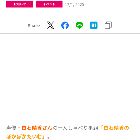
12/1, 2025
お知らせ
イベント
Share
声優・
白石晴香さん
の一人しゃべり番組
「白石晴香の
ぽかぽかたいむ」
。