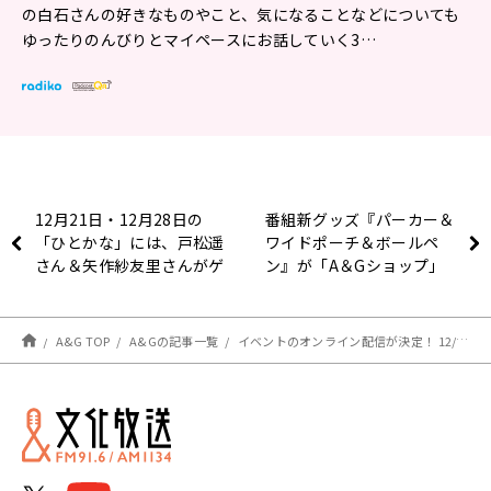
の白石さんの好きなものやこと、気になることなどについても
ゆったりのんびりとマイペースにお話していく3…
12月21日・12月28日の
番組新グッズ『パーカー＆
「ひとかな」には、戸松遥
ワイドポーチ＆ボールペ
さん＆矢作紗友里さんがゲ
ン』が「A＆Gショップ」
ストに登場＆メール大募
で発売！【MOMO・
集！
SORA・SHIINA Talking
Box】
A&G TOP
A&Gの記事一覧
イベントのオンライン配信が決定！ 12/7(日)開催『白石晴香のぽかぽかたいむ』番組イベント