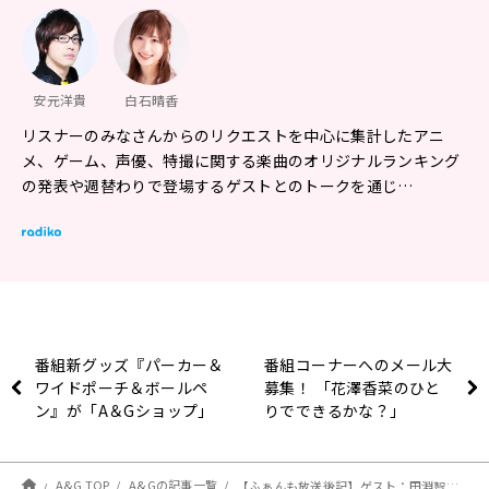
安元洋貴
白石晴香
リスナーのみなさんからのリクエストを中心に集計したアニ
メ、ゲーム、声優、特撮に関する楽曲のオリジナルランキング
の発表や週替わりで登場するゲストとのトークを通じ…
番組新グッズ『パーカー＆
番組コーナーへのメール大
ワイドポーチ＆ボールペ
募集！ 「花澤香菜のひと
ン』が「A＆Gショップ」
りでできるかな？」
で発売！【MOMO・
SORA・SHIINA Talking
Box】
A&G TOP
A&Gの記事一覧
【ふぁんも放送後記】ゲスト：田淵智也さん（2025.11/29 OA #140）