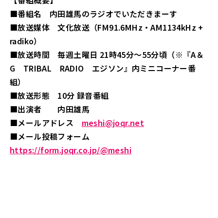
【番組概要】
■番組名 内田雄馬のラジオでいただきまーす
■放送媒体 文化放送（FM91.6MHz・AM1134kHz +
radiko）
■放送時間 毎週土曜日 21時45分～55分頃（※『A＆
G TRIBAL RADIO エジソン』内ミニコーナー番
組）
■放送形態 10分 録音番組
■出演者 内田雄馬
■メールアドレス
meshi@joqr.net
■メール投稿フォーム
https://form.joqr.co.jp/@meshi