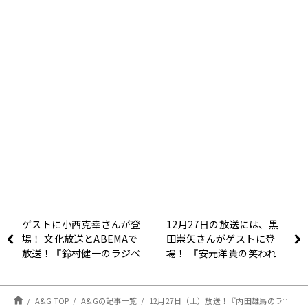
ゲストに小西克幸さんが登
12月27日の放送には、黒
場！ 文化放送とABEMAで
田崇矢さんがゲストに登
放送！『鈴村健一のラジベ
場！ 『安元洋貴の笑われ
ース』#196
るセールスマン（仮）』
A&G TOP
A&Gの記事一覧
12月27日（土）放送！『内田雄馬のラジオでいただきまーす』13杯目（最終回）！