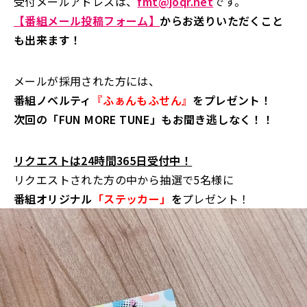
受付メールアドレスは、
fmt@joqr.net
です。
【番組メール投稿フォーム】
からお送りいただくこと
も出来ます！
メールが採用された方には、
番組ノベルティ
『ふぁんもふせん』
をプレゼント！
次回の「FUN MORE TUNE」もお聞き逃しなく！！
リクエストは24時間365日受付中！
リクエストされた方の中から抽選で5名様に
番組オリジナル
「ステッカー」
を
プレゼント！