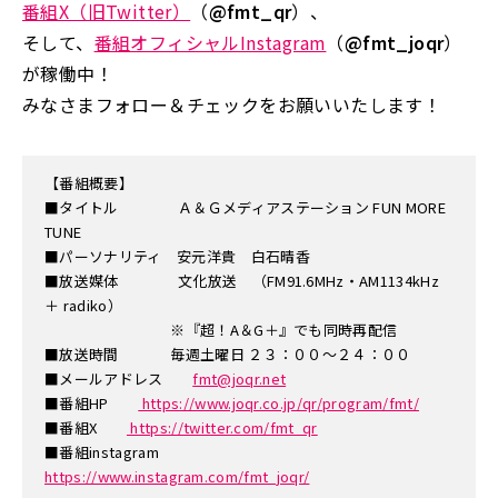
番組X（旧Twitter）
（
@fmt_qr
）、
そして、
番組オフィシャルInstagram
（
@fmt_joqr
）
が稼働中！
みなさまフォロー＆チェックをお願いいたします！
【番組概要】
■タイトル Ａ＆Ｇメディアステーション FUN MORE
TUNE
■パーソナリティ 安元洋貴 白石晴香
■放送媒体 文化放送 （FM91.6MHz・AM1134kHz
＋ radiko）
※『超！A＆G＋』でも同時再配信
■放送時間 毎週土曜日 ２３：００～２４：００
■メールアドレス
fmt@joqr.net
■番組HP
https://www.joqr.co.jp/qr/program/fmt/
■番組X
https://twitter.com/fmt_qr
■番組instagram
https://www.instagram.com/fmt_joqr/