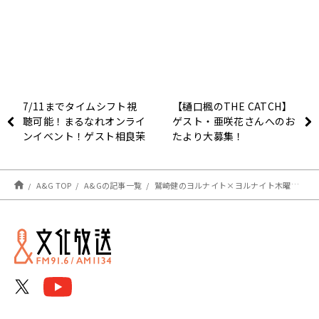
7/11までタイムシフト視
【樋口楓のTHE CATCH】
聴可能！まるなれオンライ
ゲスト・亜咲花さんへのお
ンイベント！ゲスト相良茉
たより大募集！
優さん！【徳井青空のまぁ
るくなぁれ！】
A&G TOP
A&Gの記事一覧
鷲崎健のヨルナイト×ヨルナイト木曜日！ #１０９３レポート