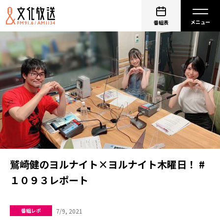
番組表
鷲崎健のヨルナイト×ヨルナイト木曜日！ #
１０９３レポート
7/9, 2021
番組レポ