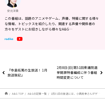
安元洋貴
この番組は、話題のアニメやゲーム、声優、特撮に関する様々
な情報、トピックスを紹介したり、関連する声優や関係者の
方々をゲストにお招きしながら様々なA&G…
2月8日(日)第51回衆議院選
『寺島拓篤の生放送！ 1月
挙開票特番編成に伴う番組
放送後記』
時間変更について
A&G TOP
A&Gの記事一覧
1月31日の放送には、小西克幸さんがゲストに登場！ 『安元洋貴の笑われるセールスマン（仮）』