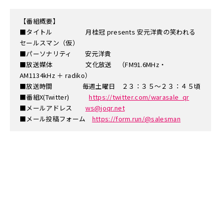
【番組概要】
■タイトル 月桂冠 presents 安元洋貴の笑われる
セールスマン（仮）
■パーソナリティ 安元洋貴
■放送媒体 文化放送 （FM91.6MHz・
AM1134kHz ＋ radiko）
■放送時間 毎週土曜日 ２３：３５～２３：４５頃
■番組X(Twitter)
https://twitter.com/warasale_qr
■メールアドレス
ws@joqr.net
■メール投稿フォーム
https://form.run/@salesman