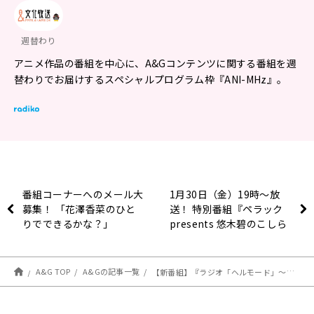
週替わり
アニメ作品の番組を中心に、A&Gコンテンツに関する番組を週
替わりでお届けするスペシャルプログラム枠『ANI-MHz』。
番組コーナーへのメール大
1月30日（金）19時～放
募集！ 「花澤香菜のひと
送！ 特別番組『ペラック
りでできるかな？」
presents 悠木碧のこしら
えるラジオ』
A&G TOP
A&Gの記事一覧
【新番組】『ラジオ「ヘルモード」～おしゃべり好きのパーソナリティは廃設定のラジオで無双する～』放送決定＆メール大募集！