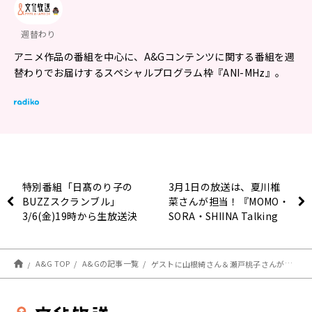
週替わり
アニメ作品の番組を中心に、A&Gコンテンツに関する番組を週
替わりでお届けするスペシャルプログラム枠『ANI-MHz』。
特別番組「日髙のり子の
3月1日の放送は、夏川椎
BUZZスクランブル」
菜さんが担当！『MOMO・
3/6(金)19時から生放送決
SORA・SHIINA Talking
定！
Box』
A&G TOP
A&Gの記事一覧
ゲストに山根綺さん＆瀬戸桃子さんが登場！3月1日（日）19時30分～放送『うるわしの宵の月 二人の王子が送るラジオ』第3回