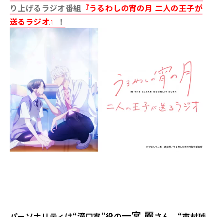
り上げるラジオ番組
『うるわしの宵の月 二人の王子が
送るラジオ』
！
一宮 麗
パーソナリティは“滝口宵”役の
さん、“市村琥