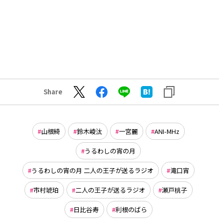
Share
山根綺
鈴木崚汰
一宮麗
ANI-MHz
うるわしの宵の月
うるわしの宵の月 二人の王子が送るラジオ
滝口宵
市村琥珀
二人の王子が送るラジオ
瀬戸桃子
日比谷寿
利根のばら