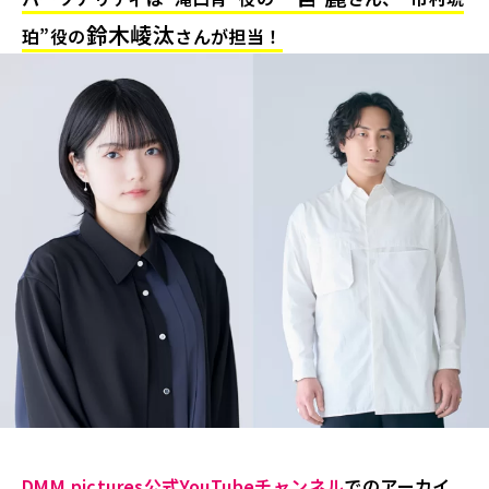
鈴木崚汰
珀”役の
さんが担当！
DMM pictures公式YouTubeチャンネル
でのアーカイ