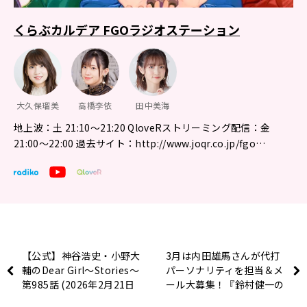
くらぶカルデア FGOラジオステーション
大久保瑠美
高橋李依
田中美海
地上波：土 21:10～21:20 QloveRストリーミング配信：金
21:00〜22:00 過去サイト：http://www.joqr.co.jp/fgo…
【公式】神谷浩史・小野大
3月は内田雄馬さんが代打
輔のDear Girl〜Stories〜
パーソナリティを担当＆メ
第985話 (2026年2月21日
ール大募集！『鈴村健一の
放送分)
ラジベース』