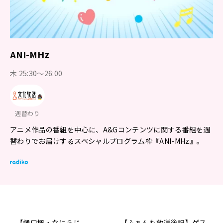
ANI-MHz
木 25:30～26:00
週替わり
アニメ作品の番組を中心に、A&Gコンテンツに関する番組を週
替わりでお届けするスペシャルプログラム枠『ANI-MHz』。
【樋口楓・なにらじ
【ふぁんも放送後記】ゲス