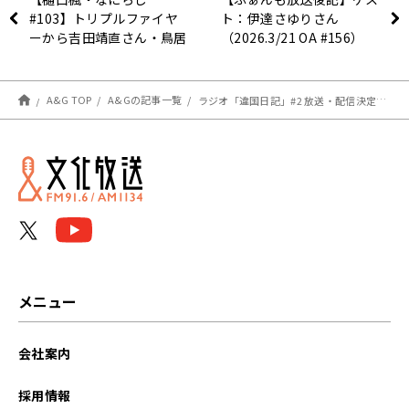
#103】トリプルファイヤ
ト：伊達さゆりさん
ーから吉田靖直さん・鳥居
（2026.3/21 OA #156）
真道さんがゲストでした！
A&G TOP
A&Gの記事一覧
ラジオ「違国日記」#2 放送・配信決定＆メール大募集！
メニュー
会社案内
採用情報