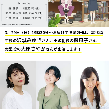
3月29日（日）19時30分～お届けする第2回は、高代槙
沢城みゆき
森風子
生役の
さん、田汲朝役の
さん、
大原さやか
実里役の
さんが出演します！