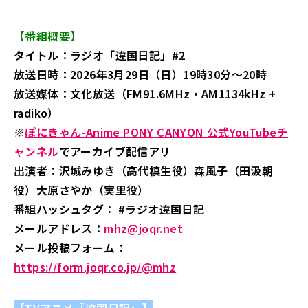
【番組概要】
タイトル：ラジオ「違国日記」#2
放送日時：2026年3月29日（日）19時30分～20時
放送媒体：文化放送（FM91.6MHz・AM1134kHz +
radiko）
※
ぽにきゃん-Anime PONY CANYON 公式YouTubeチ
ャンネル
でアーカイブ配信アリ
出演者：沢城みゆき（高代槙生役）森風子（田汲朝
役）大原さやか（実里役）
番組ハッシュタグ： #ラジオ違国日記
メールアドレス：
mhz@joqr.net
メール投稿フォーム：
https://form.joqr.co.jp/@mhz