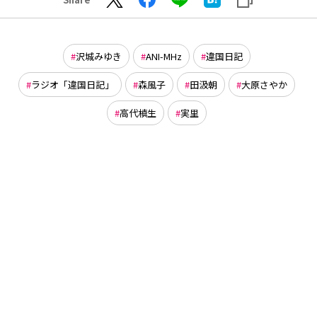
沢城みゆき
ANI-MHz
違国日記
ラジオ「違国日記」
森風子
田汲朝
大原さやか
高代槙生
実里