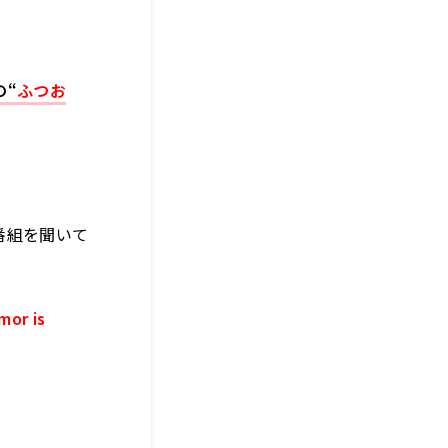
の“
ふつお
番組を聞いて
or is