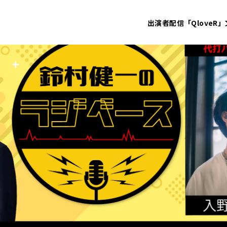
出演者
配信「QloveR」