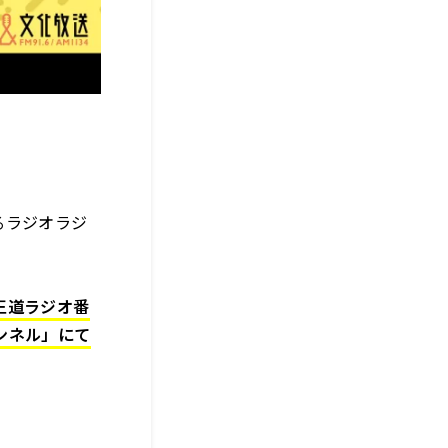
るラジオラジ
王道ラジオ番
ャンネル」にて