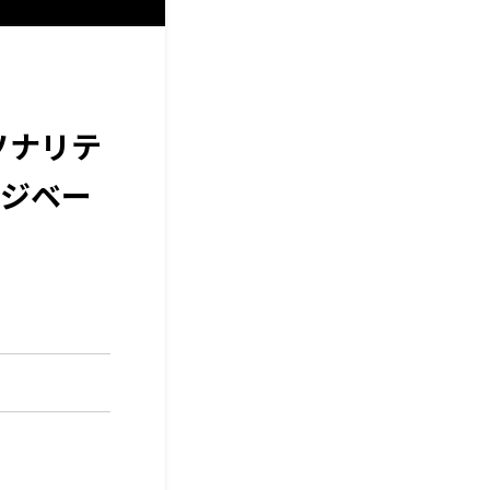
ソナリテ
ジベー