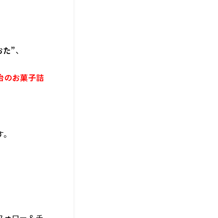
おた”
、
治のお菓子詰
す。
フォロー＆チ