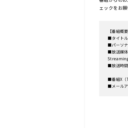
ェックをお願
【番組概
■タイトル
■パーソ
■放送媒体 
Stream
■放送時
Qlo
■番組X（
■メー