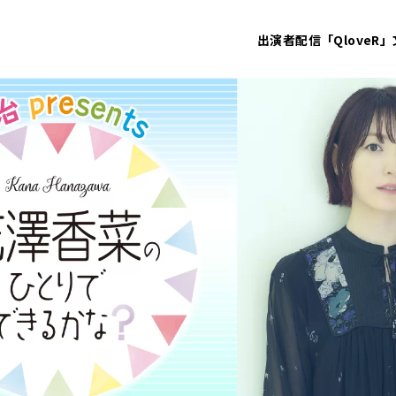
出演者
配信「QloveR」