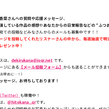
香菜さんへの質問や応援メッセージ
、
演している作品の感想
や
あなたからの日常報告などの “ふつ
宛ての投稿などみなさんからのメールも募集中です！！
ージを投稿してくれたリスナーさんの中から、毎週抽選で明
レゼント中！
スは、
dekirukana@joqr.net
です。
ージにある
【メール投稿フォーム】
からも送ることができま
お早めに…！）
ッセージ、お待ちしております！
Twitter）
も稼働中！
は、
@hitokana_qr
です。
知らせや収録時のお写真などをアップしていますので、ぜひ