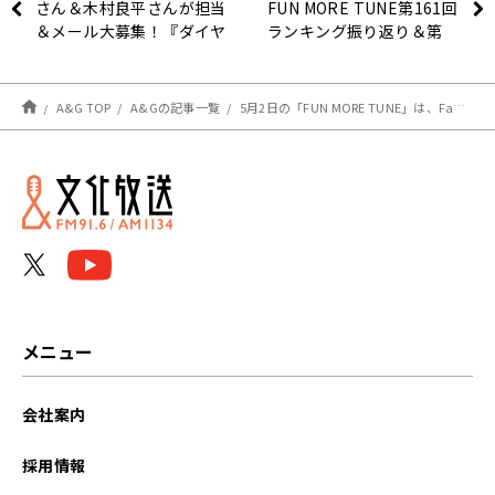
さん＆木村良平さんが担当
FUN MORE TUNE第161回
＆メール大募集！『ダイヤ
ランキング振り返り＆第
のA The RADIO actⅡ』
162回 注目楽曲紹介
A&G TOP
A&Gの記事一覧
5月2日の「FUN MORE TUNE」は、Faulieu.がゲストに初登場！
メニュー
会社案内
採用情報