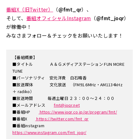
番組X（旧Twitter）
（
@fmt_qr
）、
そして、
番組オフィシャルInstagram
（
@fmt_joqr
）
が稼働中！
みなさまフォロー＆チェックをお願いいたします！
【番組概要】
■タイトル Ａ＆Ｇメディアステーション FUN MORE
TUNE
■パーソナリティ 安元洋貴 白石晴香
■放送媒体 文化放送 （FM91.6MHz・AM1134kHz
＋ radiko）
■放送時間 毎週土曜日 ２３：００～２４：００
■メールアドレス
fmt@joqr.net
■番組HP
https://www.joqr.co.jp/qr/program/fmt/
■番組X
https://twitter.com/fmt_qr
■番組instagram
https://www.instagram.com/fmt_joqr/