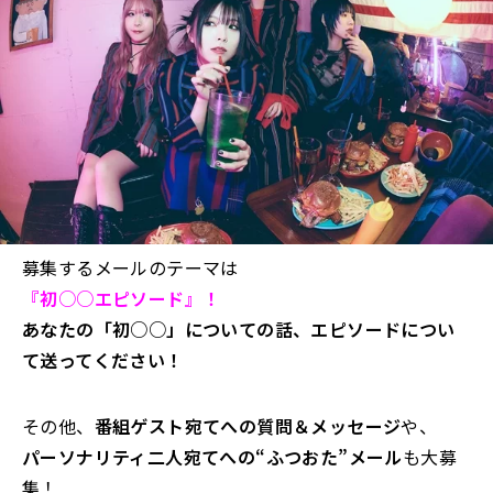
募集するメールのテーマは
『初○○エピソード』！
あなたの「初○○」についての話、エピソードについ
て送ってください！
その他、
番組ゲスト宛てへの質問＆メッセージ
や、
パーソナリティ二人宛てへの“ふつおた”メール
も大募
集！