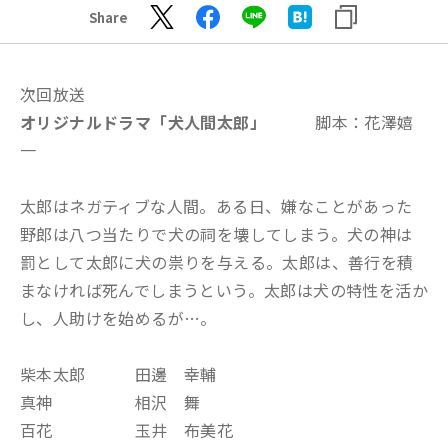
Share
次回放送
オリジナルドラマ「犬人間太郎
」
脚本：花澤嬉
一
太郎はネガティブな人間。ある日、
嫌なことがあった
野郎は八つ当たりで犬の祠を壊してしまう。犬の神は
罰として太郎に犬の祟りを与える。太郎は、善行を積
まなければ死んでしまうという。太郎は犬の特性を活か
し、人助けを始めるが…。
柴本太郎 田邊 幸輔
真神 相沢 舞
百花 玉井 布美花