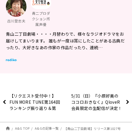
青二プロダ
クション所
古川登志夫
属声優
青山二丁目劇場・・・・月替わりで、様々なラジオドラマをお
届けしてまいります。 誰もが一度は耳にしたことがある古典だ
ったり、大好きなあの作家の作品だったり、連続…
【リクエスト受付中！】
5/31（日）『小原好美の
FUN MORE TUNE第164回
ココロおきなく』QloveR
ランキング振り返り＆第
会員限定の生配信が決定！
165回 注目楽曲紹介
A&G TOP
A&Gの記事一覧
【青山二丁目劇場】リリース第1027号