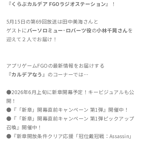
『くらぶカルデア FGOラジオステーション』
！
5月15日の第69回放送は田中美海さんと
ゲストに
バーソロミュー･ロバーツ役
の
小林千晃さん
を
迎えて２人でお届け！
アプリゲームFGOの最新情報をお届けする
『カルデアなう』
のコーナーでは…
●2026年6月上旬に新章開幕予定！キービジュアルも公
開！
●『「新章」開幕直前キャンペーン 第1弾』開催中！
●『「新章」開幕直前キャンペーン 第1弾ピックアップ
召喚』開催中！
●『新章開放条件クリア応援「冠位戴冠戦：Assassin」