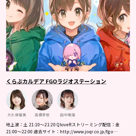
くらぶカルデア FGOラジオステーション
大久保瑠美
高橋李依
田中美海
地上波：土 21:10～21:20 QloveRストリーミング配信：金
21:00〜22:00 過去サイト：http://www.joqr.co.jp/fgo…