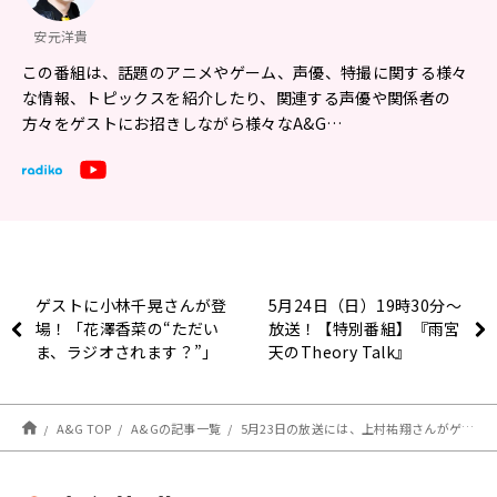
安元洋貴
この番組は、話題のアニメやゲーム、声優、特撮に関する様々
な情報、トピックスを紹介したり、関連する声優や関係者の
方々をゲストにお招きしながら様々なA&G…
ゲストに小林千晃さんが登
5月24日（日）19時30分～
場！「花澤香菜の“ただい
放送！【特別番組】『雨宮
ま、ラジオされます？”」
天のTheory Talk』
第15回が配信中！
A&G TOP
A&Gの記事一覧
5月23日の放送には、上村祐翔さんがゲストに登場！ 『安元洋貴の笑われるセールスマン（仮）』