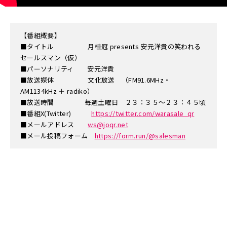
【番組概要】
■タイトル 月桂冠 presents 安元洋貴の笑われる
セールスマン（仮）
■パーソナリティ 安元洋貴
■放送媒体 文化放送 （FM91.6MHz・
AM1134kHz ＋ radiko）
■放送時間 毎週土曜日 ２３：３５～２３：４５頃
■番組X(Twitter)
https://twitter.com/warasale_qr
■メールアドレス
ws@joqr.net
■メール投稿フォーム
https://form.run/@salesman