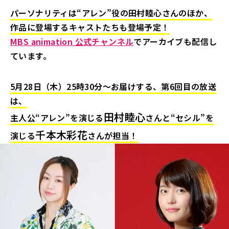
パーソナリティは“アレン”役の田村睦心さんのほか、
作品に登場するキャストたちも登場予定！
MBS animation 公式チャンネル
でアーカイブも配信し
ています。
5月28日（木）25時30分～お届けする、第6回目の放送
は、
田村睦心
主人公“アレン”を演じる
さんと“セシル”を
千本木彩花
演じる
さんが担当！