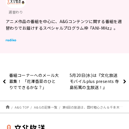
週替わり
アニメ作品の番組を中心に、A&Gコンテンツに関する番組を週
替わりでお届けするスペシャルプログラム枠『ANI-MHz』。
番組コーナーへのメール大
5月20日(水)は『文化放送
募集！ 「花澤香菜のひと
モバイルplus presents 寺
りでできるかな？」
島拓篤の生放送！』
A&G TOP
A&Gの記事一覧
第6回の放送は、田村睦心さん＆千本木彩花さんが担当！メール大募集！『ラジオ「ヘルモード」～おしゃべり好きのパーソナリティは廃設定のラジオで無双する～』！