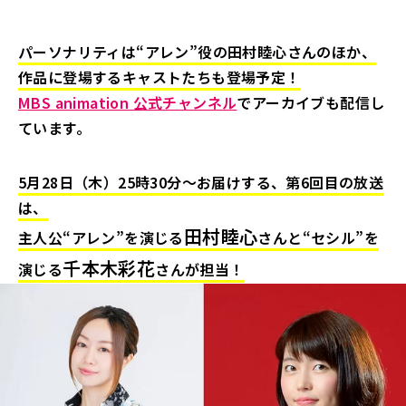
パーソナリティは“アレン”役の田村睦心さんのほか、
作品に登場するキャストたちも登場予定！
MBS animation 公式チャンネル
でアーカイブも配信し
ています。
5月28日（木）25時30分～お届けする、第6回目の放送
は、
田村睦心
主人公“アレン”を演じる
さんと“セシル”を
千本木彩花
演じる
さんが担当！