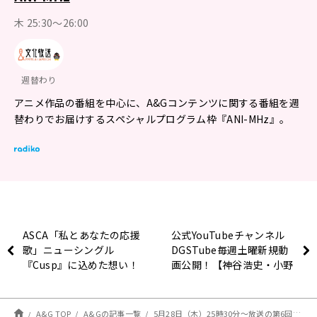
木 25:30～26:00
週替わり
アニメ作品の番組を中心に、A&Gコンテンツに関する番組を週
替わりでお届けするスペシャルプログラム枠『ANI-MHz』。
ASCA「私とあなたの応援
公式YouTubeチャンネル
歌」ニューシングル
DGSTube毎週土曜新規動
『Cusp』に込めた想い！
画公開！【神谷浩史・小野
大輔のDear Girl〜
Stories〜】
A&G TOP
A&Gの記事一覧
5月28日（木）25時30分～放送の第6回は田村睦心さんと千本木彩花さんがパーソナリティを担当！『ラジオ「ヘルモード」～おしゃべり好きのパーソナリティは廃設定のラジオで無双する～』！