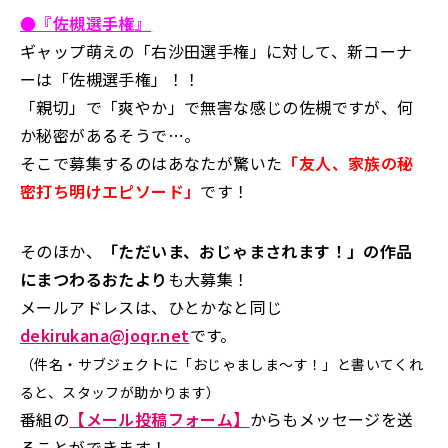
●『
佐槻選手権
』
ギャップ萌えの「右沙田選手権」に対して、新コーナ
ーは「佐槻選手権」！！
「親切」で「爽やか」で無害な感じの佐槻ですが、何
か秘密があるそうで…。
そこで募集するのはあなたが驚いた
「友人、家族の秘
密打ち明けエピソード」
です！
そのほか、
「ただいま、おじゃまされます！」の作品
にまつわるおたより
も大募集！
メールアドレスは、ひとかなと同じ
dekirukana@joqr.net
です。
（件名・サブジェクトに「おじゃましま～す！」と書いてくれ
ると、スタッフが助かります）
番組の
【メール投稿フォーム】
からもメッセージを送
ることができます！