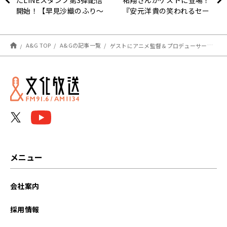
開始！【早見沙織のふり～
『安元洋貴の笑われるセー
すたいる♪】
ルスマン（仮）』
A&G TOP
A&Gの記事一覧
ゲストにアニメ監督＆プロデューサーが登場！「花澤香菜の“ただいま、ラジオされます？”」第16回配信中！
メニュー
会社案内
採用情報