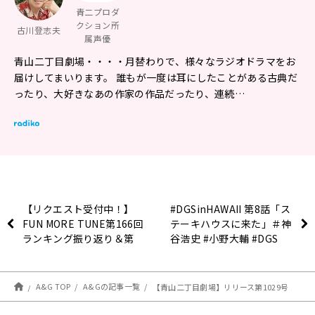
青二プロダ
クション所
古川登志夫
属声優
青山二丁目劇場・・・・月替わりで、様々なラジオドラマをお
届けしてまいります。 誰もが一度は耳にしたことがある古典だ
ったり、大好きなあの作家の作品だったり、連続…
【リクエスト受付中！】
#DGSinHAWAII 第8話「ス
FUN MORE TUNE第166回
テーキハウスに来た」＃神
ランキング振り返り＆第
谷浩史 #小野大輔 #DGS
167回 注目楽曲紹介
#DGSTube
A&G TOP
A&Gの記事一覧
【青山二丁目劇場】リリース第1029号