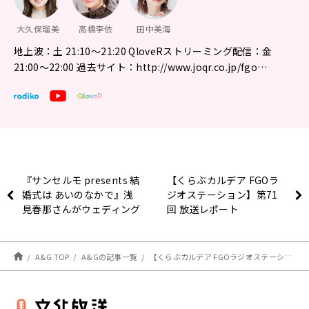
大久保瑠美
高橋李依
田中美海
地上波：土 21:10～21:20 QloveRストリーミング配信：金
21:00〜22:00 過去サイト：http://www.joqr.co.jp/fgo…
『サンセルモ presents 結
【くらぶカルデア FGOラ
婚式は あいのなかで』浅
ジオステーション】第71
見春那さんがウェディング
回 放送レポート
ドレス姿でゲスト出演！(6
月28日・7月5日)
A&G TOP
A&Gの記事一覧
【くらぶカルデア FGOラジオステーション】最新情報（5/29）