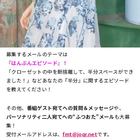
募集するメールのテーマは
『はんぶんエピソード』
！
「クローゼットの中を断捨離して、半分スペースができ
ました！」などあなたの『半分』に関するエピソード
を教えてください！
その他、
番組ゲスト宛てへの質問＆メッセージ
や、
パーソナリティ二人宛てへの“ふつおた”メール
も大募
集！
受付メールアドレスは、
fmt@joqr.net
です。