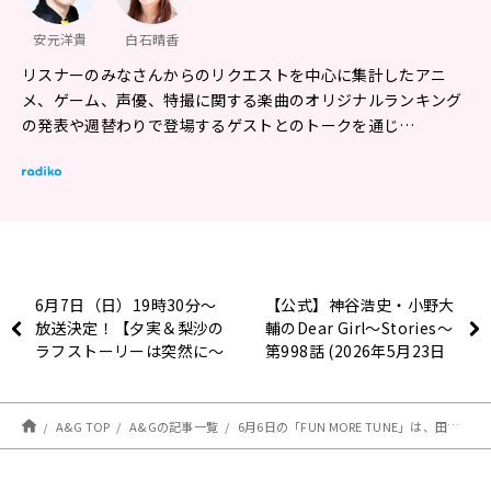
安元洋貴
白石晴香
リスナーのみなさんからのリクエストを中心に集計したアニ
メ、ゲーム、声優、特撮に関する楽曲のオリジナルランキング
の発表や週替わりで登場するゲストとのトークを通じ…
6月7日（日）19時30分～
【公式】神谷浩史・小野大
放送決定！【夕実＆梨沙の
輔のDear Girl〜Stories〜
ラフストーリーは突然に～
第998話 (2026年5月23日
Memories～】
放送分)
A&G TOP
A&Gの記事一覧
6月6日の「FUN MORE TUNE」は、田村ゆかりさんがゲストに生登場！