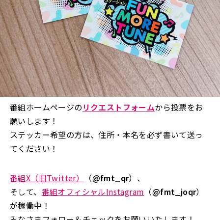
番組ホームページの
リクエストフォーム
から投票をお
願いします！
ステッカー希望の方は、住所・本名を必ず書いて送っ
てください！
番組X（旧Twitter）
（
@fmt_qr
）、
そして、
番組オフィシャルInstagram
（
@fmt_joqr
）
が稼働中！
みなさまフォロー＆チェックをお願いいたします！