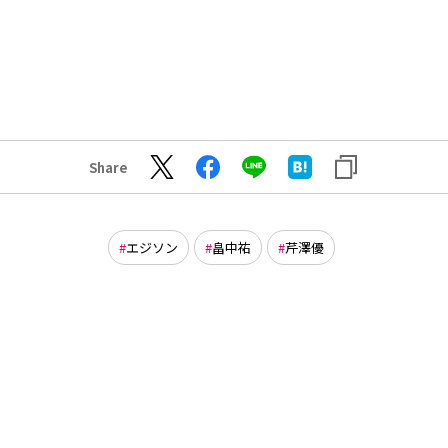
Share
エジソン
畠中祐
芹澤優