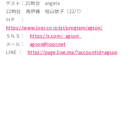
ゲスト：21時台 angela
22時台 南伊織 桧山依子（22/7）
ＨＰ ：
https://www.joqr.co.jp/qr/program/agson/
ＳＮＳ：
https://x.com/_agson_
メール：
agson@joqr.net
LINE ：
https://page.line.me/?accountId=agson