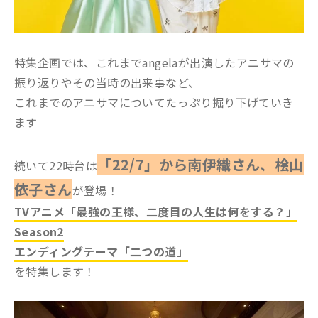
特集企画では、これまでangelaが出演したアニサマの
振り返りやその当時の出来事など、
これまでのアニサマについてたっぷり掘り下げていき
ます
「22/7」から南伊織さん、桧山
続いて22時台は
依子さん
が登場！
TVアニメ「最強の王様、二度目の人生は何をする？」
Season2
エンディングテーマ「二つの道」
を特集します！