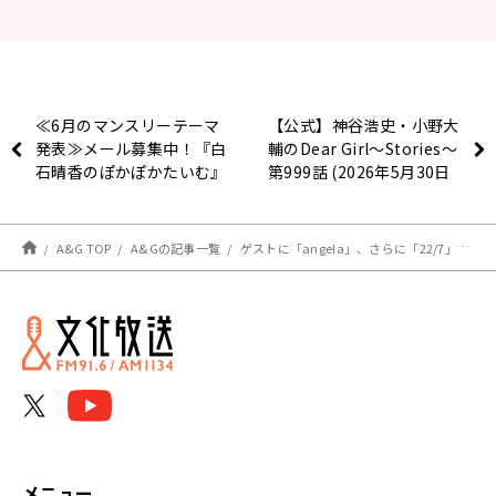
≪6月のマンスリーテーマ
【公式】神谷浩史・小野大
発表≫メール募集中！『白
輔のDear Girl〜Stories〜
石晴香のぽかぽかたいむ』
第999話 (2026年5月30日
放送分)
A&G TOP
A&Gの記事一覧
ゲストに「angela」、さらに「22/7」から南伊織さん＆桧山依子さんが登場！番組オリジナルQUOカードのプレゼントも！エジソン6月6日
メニュー