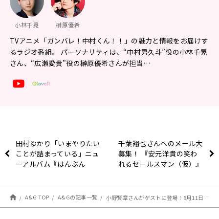
小林千晃
榊原優希
TVアニメ「ガンバレ！中村くん！！」の魅力と情報をお届けす
るラジオ番組。 パーソナリティは、“中村男久斗”役の小林千晃
さん、“広瀬愛貴”役の榊原優希さんが担当…
田村ゆかり「いまやりたい
千葉翔也さんへのメール大
ことが詰まっている」ニュ
募集！ 『安元洋貴の笑わ
ーアルバム『はんぶん
れるセールスマン（仮）』
こ。』に込めた想い！
A&G TOP
A&Gの記事一覧
小野賢章さんがゲストに登場！6月11日（木）21時～放送！『ラジオもガンバレ！中村くん！！』第11回