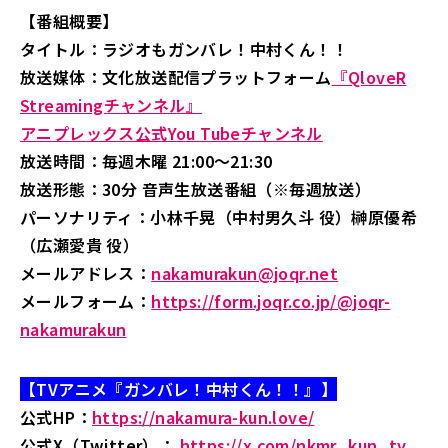
【番組概要】
タイトル：ラジオもガンバレ！中村くん！！
放送媒体：文化放送配信プラットフォーム
『QloveR
Streamingチャンネル』
アニプレックス公式You Tubeチャンネル
放送時間：毎週木曜 21:00～21:30
放送形態：30分 音声生放送番組（※毎週放送）
パーソナリティ：小林千晃（中村男久斗 役）榊原優希
（広瀬愛貴 役）
メールアドレス：
nakamurakun@joqr.net
メールフォーム：
https://form.joqr.co.jp/@joqr-
nakamurakun
【TVアニメ『ガンバレ！中村くん！！』】
公式HP：
https://nakamura-kun.love/
公式X（Twitter）：
https://x.com/nkmr_kun_tv