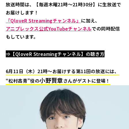
放送時間は、【毎週木曜21時～21時30分】に生放送で
お届けします！
『QloveR Streamingチャンネル』
に加え、
アニプレックス公式YouTubeチャンネル
での同時配信
もしています。
⇒【QloveR Streamingチャンネル】の聴き方
6月11日（木）21時～お届けする第11回の放送には、
小野賢章
“松村高青”役の
さんがゲストに登場！