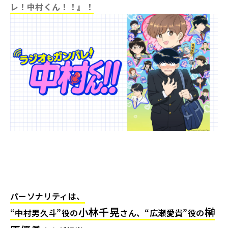
レ！中村くん！！』！
パーソナリティは、
小林千晃
榊
“中村男久斗”役の
さん、“広瀬愛貴”役の