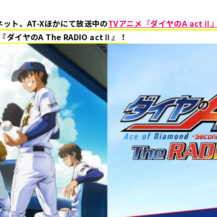
ネット、AT-Xほかにて放送中の
TVアニメ『ダイヤのA actⅡ
イヤのA The RADIO actⅡ』！