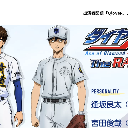
出演者
配信「QloveR」