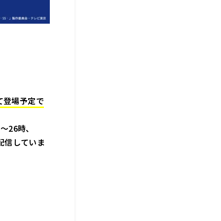
て登場予定で
分～26時、
配信していま