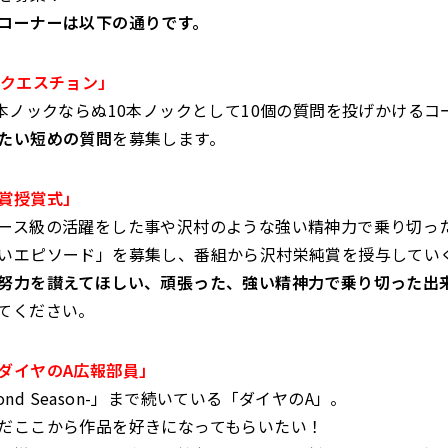
コーナーは以下の通りです。
ックエスチョン」
0本ノックならぬ10本ノックとして10個の質問を投げかけるコ
たい短めの質問
を募集します。
賞授賞式」
ース級の活躍をした事や沢村のような強い精神力で乗り切っ
いエピソード」を募集し、番組から沢村栄純賞を授与してい
努力を讃えてほしい、頑張った、強い精神力で乗り切った出
てください。
ダイヤのA広報部員」
econd Season-」まで続いている「ダイヤのA」。
だここから作品を好きになってもらいたい！