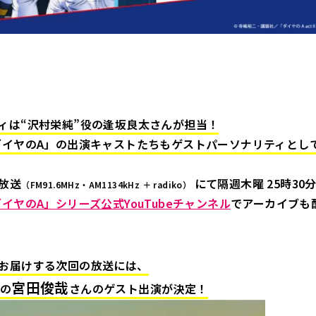
ィは“沢村栄純”役の逢坂良太さんが担当！
ダイヤのA」の出演キャストたちもゲストパーソナリティとし
放送
にて隔週木曜 25時30
（FM91.6MHz・AM1134kHz ＋ radiko）
イヤのA」シリーズ公式YouTubeチャンネル
でアーカイブも
お届けする次回の放送には、
宮田俊哉
役の
さんのゲスト出演が決定！