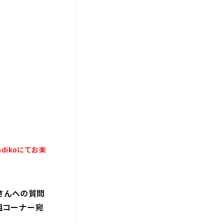
dikoにてお楽
さん
への質問
組コーナー宛