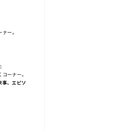
ーナー。
た
くコーナー。
来事、エピソ