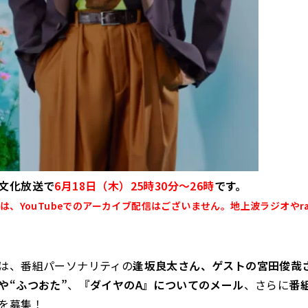
文化放送で
6月18日（木）25時30分～26時
です。
は、YouTubeでのアーカイブ配信はございません。地上波ラジオやra
は、番組パーソナリティの
逢坂良太さん、ゲストの宮田俊哉
や“ふつおた”
、
『ダイヤのA』についてのメール
、さらに
番
を募集！