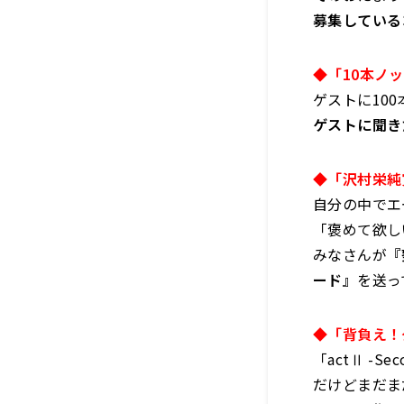
募集している
◆「10本ノ
ゲストに10
ゲストに聞き
◆「沢村栄純
自分の中でエ
「褒めて欲し
みなさんが
『
ード』
を送っ
◆「背負え！
「actⅡ -S
だけどまだま