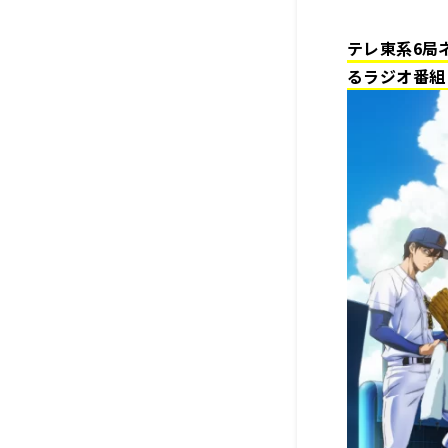
テレ東系6局
るラジオ番組『ダ