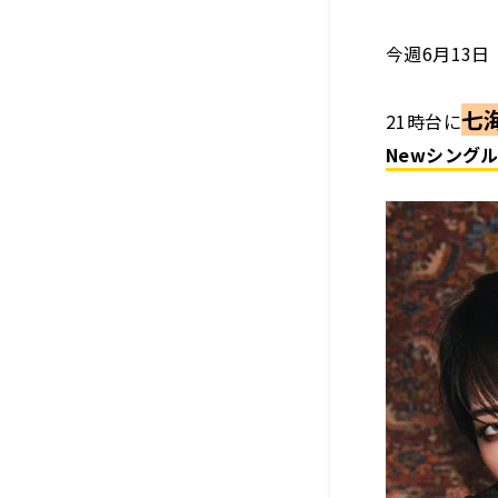
今週6月13
七
21時台に
Newシングル