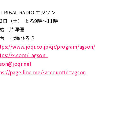
TRIBAL RADIO エジソン
3日（土） よる9時～11時
祐 芹澤優
時台 七海ひろき
tps://www.joqr.co.jp/qr/program/agson/
tps://x.com/_agson_
son@joqr.net
ps://page.line.me/?accountId=agson