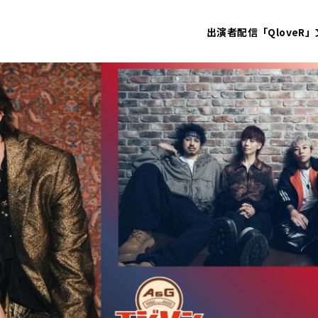
出演者
配信「QloveR」