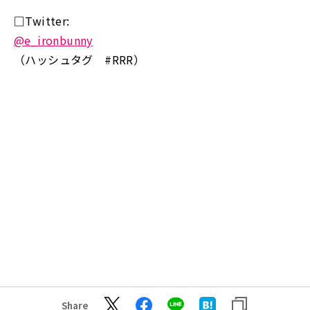
□Twitter:
@e_ironbunny
（ハッシュタグ #RRR）
Share