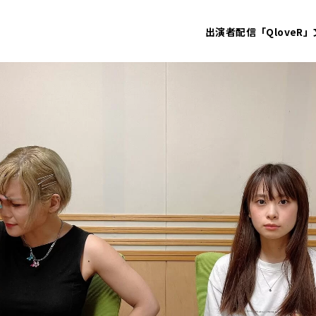
出演者
配信「QloveR」