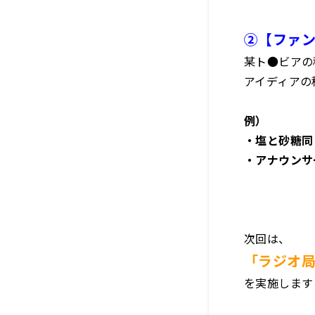
②
【ファ
某ト●ビアの
アイディアの
例）
・塩と砂糖同
・アナウンサ
次回は、
「ラジオ
を実施します