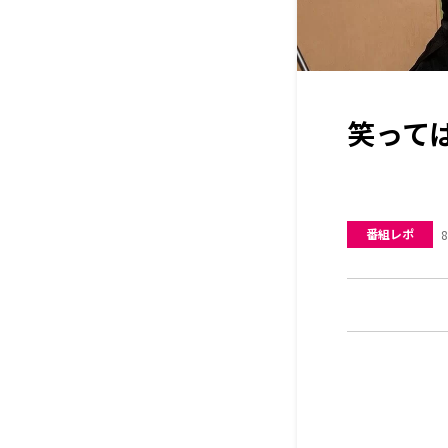
笑っては
番組レポ
8