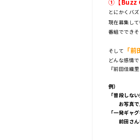
①【Buzz 
とにかくバズ
現在募集して
番組でできそ
「前
そして
どんな感情で
『前田佳織里
例）
「普段しない
お写真で見
「一発ギャグ
前田さんを