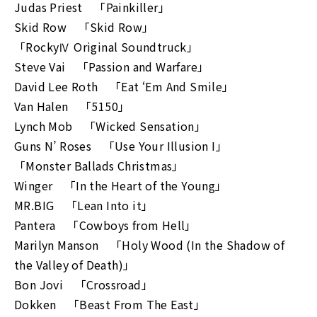
Judas Priest 「Painkiller」
Skid Row 「Skid Row」
「RockyⅣ Original Soundtruck」
Steve Vai 「Passion and Warfare」
David Lee Roth 「Eat ‘Em And Smile」
Van Halen 「5150」
Lynch Mob 「Wicked Sensation」
Guns N’ Roses 「Use Your Illusion I」
「Monster Ballads Christmas」
Winger 「In the Heart of the Young」
MR.BIG 「Lean Into it」
Pantera 「Cowboys from Hell」
Marilyn Manson 「Holy Wood (In the Shadow of
the Valley of Death)」
Bon Jovi 「Crossroad」
Dokken 「Beast From The East」