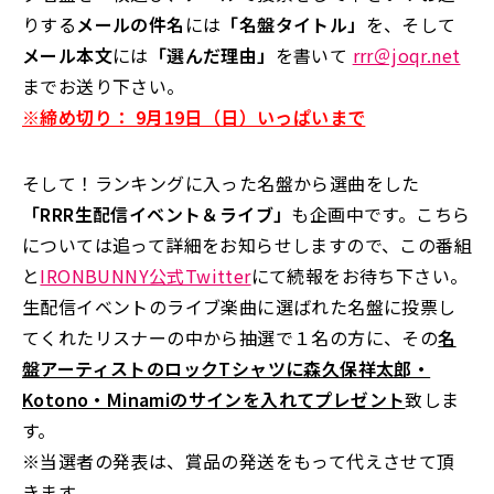
りする
メールの件名
には
「名盤タイトル」
を、そして
メール本文
には
「選んだ理由」
を書いて
rrr＠joqr.net
までお送り下さい。
※締め切り： 9月19日（日）いっぱいまで
そして！ランキングに入った名盤から選曲をした
「RRR生配信イベント＆ライブ」
も企画中です。こちら
については追って詳細をお知らせしますので、この番組
と
IRONBUNNY公式Twitter
にて続報をお待ち下さい。
生配信イベントのライブ楽曲に選ばれた名盤に投票し
てくれたリスナーの中から抽選で１名の方に、その
名
盤アーティストのロックTシャツに森久保祥太郎・
Kotono・Minamiのサインを入れてプレゼント
致しま
す。
※当選者の発表は、賞品の発送をもって代えさせて頂
きます。