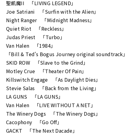
聖飢魔II 「LIVING LEGEND」
Joe Satriani 「Surfin with the Alien」
Night Ranger 「Midnight Madness」
Quiet Riot 「Reckless」
Judas Priest 「Turbo」
Van Halen 「1984」
「Bill & Ted’s Bogus Journey original soundtrack」
SKID ROW 「Slave to the Grind」
Motley Crue 「Theater Of Pain」
Killswitch Engage 「As Daylight Dies」
Stevie Salas 「Back from the Living」
LA GUNS 「LA GUNS」
Van Halen 「LIVE WITHOUT A NET」
The Winery Dogs 「The Winery Dogs」
Cacophony 「Go Off」
GACKT 「The Next Dacade」