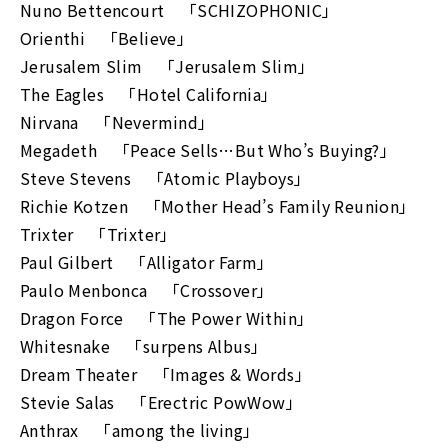
Nuno Bettencourt 「SCHIZOPHONIC」
Orienthi 「Believe」
Jerusalem Slim 「Jerusalem Slim」
The Eagles 「Hotel California」
Nirvana 「Nevermind」
Megadeth 「Peace Sells…But Who’s Buying?」
Steve Stevens 「Atomic Playboys」
Richie Kotzen 「Mother Head’s Family Reunion」
Trixter 「Trixter」
Paul Gilbert 「Alligator Farm」
Paulo Menbonca 「Crossover」
Dragon Force 「The Power Within」
Whitesnake 「surpens Albus」
Dream Theater 「Images & Words」
Stevie Salas 「Erectric PowWow」
Anthrax 「among the living」