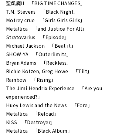
聖飢魔II 「BIG TIME CHANGES」
T.M. Stevens 「Black Night」
Motrey crue 「Girls Girls Girls」
Metallica 「and Justice For All」
Stratovarius 「Episode」
Michael Jackson 「Beat it」
SHOW-YA 「Outerlimits」
Bryan Adams 「Reckless」
Richie Kotzen, Greg Howe 「Tilt」
Rainbow 「Rising」
The Jimi Hendrix Experience 「Are you
experienced?」
Huey Lewis and the News 「Fore」
Metallica 「Reload」
KISS 「Destroyer」
Metallica 「Black Album」