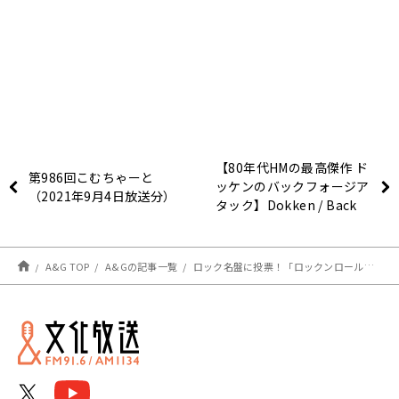
【80年代HMの最高傑作 ド
第986回こむちゃーと
ッケンのバックフォージア
（2021年9月4日放送分）
タック】Dokken / Back
For The Attack – 森久保
祥太郎 presents
IRONBUNNY’S ROCK
A&G TOP
A&Gの記事一覧
ロック名盤に投票！「ロックンロール・インスティチュート・ファイナルカウントダウン」開催
ROCKER ROCKEST