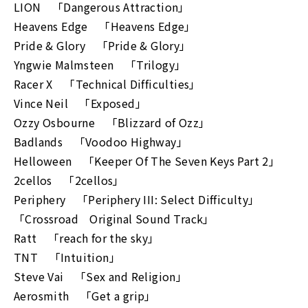
LION 「Dangerous Attraction」
Heavens Edge 「Heavens Edge」
Pride & Glory 「Pride & Glory」
Yngwie Malmsteen 「Trilogy」
Racer X 「Technical Difficulties」
Vince Neil 「Exposed」
Ozzy Osbourne 「Blizzard of Ozz」
Badlands 「Voodoo Highway」
Helloween 「Keeper Of The Seven Keys Part 2」
2cellos 「2cellos」
Periphery 「Periphery III: Select Difficulty」
「Crossroad Original Sound Track」
Ratt 「reach for the sky」
TNT 「Intuition」
Steve Vai 「Sex and Religion」
Aerosmith 「Get a grip」