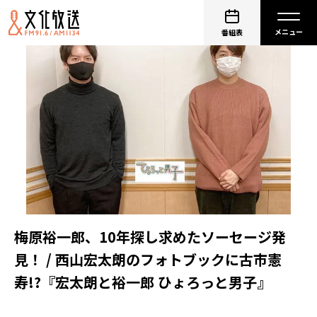
番組表
梅原裕一郎、10年探し求めたソーセージ発
見！ / 西山宏太朗のフォトブックに古市憲
寿!?『宏太朗と裕一郎 ひょろっと男子』