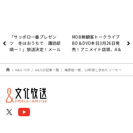
「サッポロ一番プレゼン
MOB無観客トークライブ
ツ 冬はおうちで 諏訪部
BD＆DVD本日3月26日発
順一！」放送決定！メール
売！アニメイト店頭、A＆
お待ちしています
Gショップにて発売中！
A&G TOP
A&Gの記事一覧
梅原裕一郎、10年探し求めたソーセージ発見！ / 西山宏太朗のフォトブックに古市憲寿!?『宏太朗と裕一郎 ひょろっと男子』