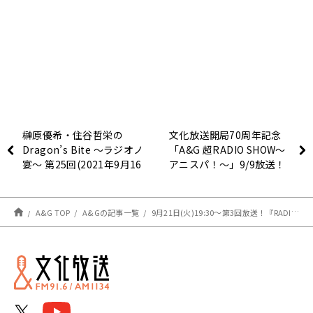
榊原優希・住谷哲栄の
文化放送開局70周年記念
Dragon’s Bite ～ラジオノ
「A&G 超RADIO SHOW～
宴～ 第25回(2021年9月16
アニスパ！～」9/9放送！
日放送分)
A&G TOP
A&Gの記事一覧
9月21日(火)19:30～第3回放送！『RADIO海賊王女ー瀬戸×鈴木の船内放送局』