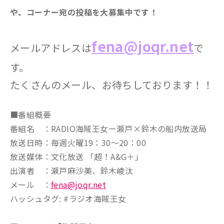
や、コーナー宛の投稿を大募集中です！
fena@joqr.net
メールアドレスは
で
す。
たくさんのメール、お待ちしております！！
■番組概要
番組名 ：RADIO海賊王女ー瀬戸×鈴木の船内放送局
放送日時：毎週火曜19：30～20：00
放送媒体：文化放送 「超！A&G＋」
出演者 ：瀬戸麻沙美、鈴木崚汰
メール ：
fena@joqr.net
ハッシュタグ: #ラジオ海賊王女