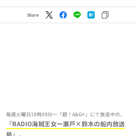
Share
毎週火曜日19時30分～「超！A&G+」にて放送中の、
『RADIO海賊王女ー瀬戸×鈴木の船内放送
局』
。