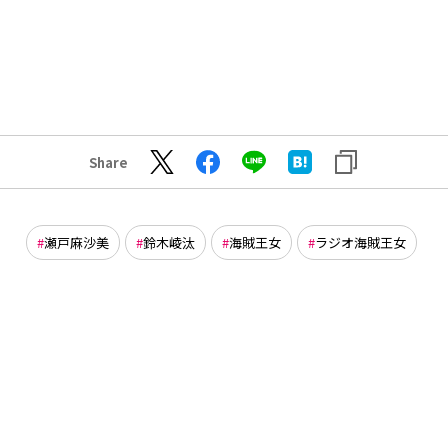
Share
瀬戸麻沙美
鈴木崚汰
海賊王女
ラジオ海賊王女