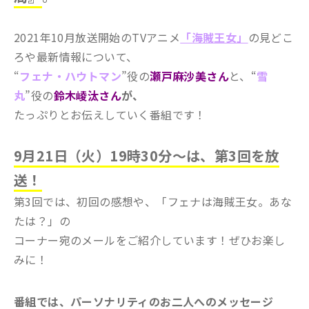
2021年10月放送開始のTVアニメ
「海賊王女」
の
見どこ
ろや最新情報について、
“
フェナ・ハウトマン
”役の
瀬戸麻沙美さん
と、“
雪
丸
”役の
鈴木崚汰さん
が、
たっぷりとお伝えしていく番組です！
9月21日（火）19時30分～は
、第3回を放
送！
第3回では、初回の感想や、「フェナは海賊王女。あな
たは？」の
コーナー宛のメールをご紹介しています！ぜひお楽し
みに！
番組では、パーソナリティのお二人へのメッセージ