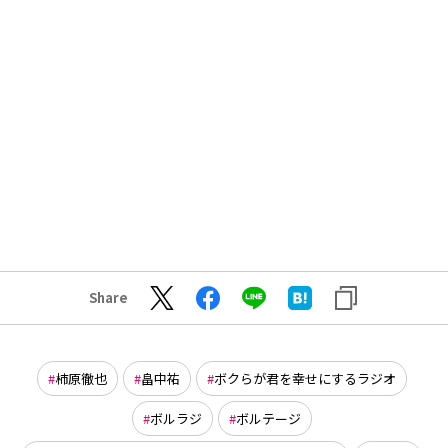
Share
柿原徹也
畠中祐
ボクらが君を幸せにするラジオ
ボルラジ
ボルテージ