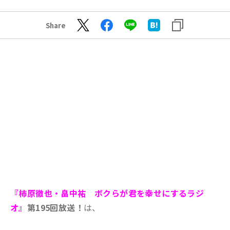
Share
『柿原徹也・畠中祐 ボクらが君を幸せにするラジ
オ』
第195回放送！
は、