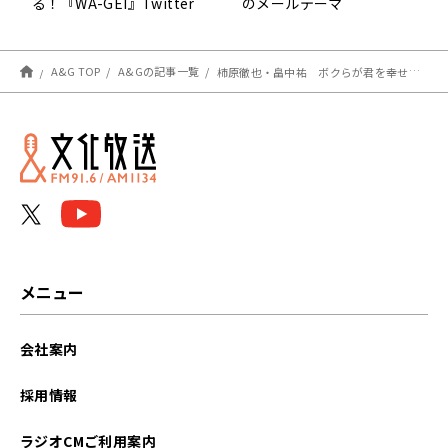
る！『WA-GEI』Twitter
のメールテーマ
キャンペーン開催中
A&G TOP
A&Gの記事一覧
柿原徹也・畠中祐 ボクらが君を幸せにするラジオ 第195回(2021年9月25日放送分)
メニュー
会社案内
採用情報
ラジオCMご利用案内