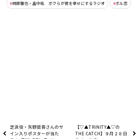
柿原徹也・畠中祐 ボクらが君を幸せにするラジオ
ボル恋
芝浜役・矢野奨吾さんのサ
【▽▲TRiNITY▲▽の
イン入りポスターが当た
THE CATCH】９月２８日