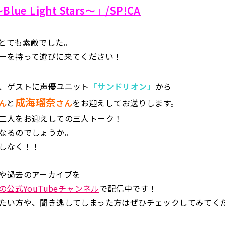
Blue Light Stars〜
』/SP!CA
とても素敵でした。
ーを持って遊びに来てください！
、ゲストに声優ユニット
「サンドリオン」
から
成海瑠奈
ん
と
さん
をお迎えしてお送りします。
二人をお迎えしての三人トーク！
なるのでしょうか。
しなく！！
や過去のアーカイブを
の公式YouTubeチャンネル
で配信中です！
たい方や、聞き逃してしまった方はぜひチェックしてみてく