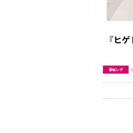
『ヒゲ
番組レポ
1