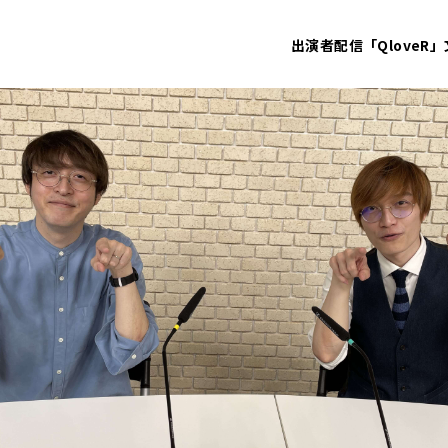
出演者
配信「QloveR」