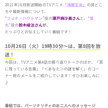
2021年10月放送開始のTVアニメ
「海賊王女」
の
見どこ
ろや最新情報について、
“
フェナ・ハウトマン
”役の
瀬戸麻沙美さん
と、“
雪
丸
”役の
鈴木崚汰さん
が、
たっぷりとお伝えしていく番組です！
10月26日（火）19時30分～は
、第8回を放
送！
今回は、TVアニメ第4話の振り返りトークのほか、「耳
に残っている言葉」「＜あなた＞の謎を解く」のコー
ナー宛のメールをご紹介しています！ぜひお楽しみに
♪
番組では、パーソナリティのお二人へのメッセージ