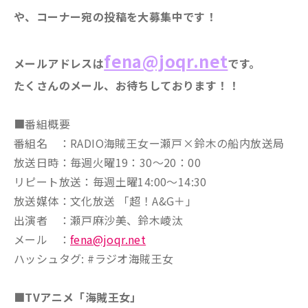
や、コーナー宛の投稿を大募集中です！
fena@joqr.net
メールアドレスは
です。
たくさんのメール、お待ちしております！！
■番組概要
番組名 ：RADIO海賊王女ー瀬戸×鈴木の船内放送局
放送日時：毎週火曜19：30～20：00
リピート放送：毎週土曜14:00～14:30
放送媒体：文化放送 「超！A&G＋」
出演者 ：瀬戸麻沙美、鈴木崚汰
メール ：
fena@joqr.net
ハッシュタグ: #ラジオ海賊王女
■TVアニメ「海賊王女」