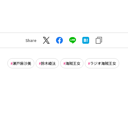
Share
瀬戸麻沙美
鈴木崚汰
海賊王女
ラジオ海賊王女