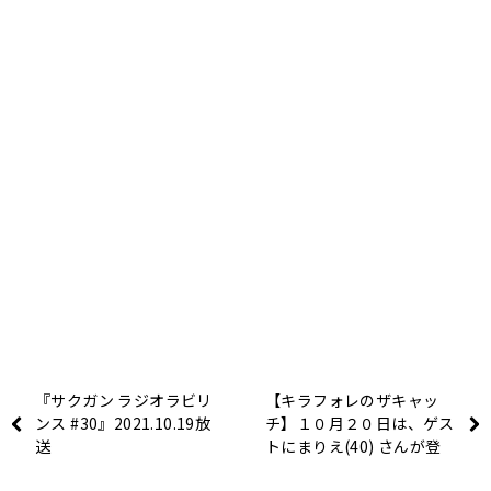
『サクガン ラジオラビリ
【キラフォレのザキャッ
ンス #30』2021.10.19放
チ】１０月２０日は、ゲス
送
トにまりえ(40) さんが登
場！！