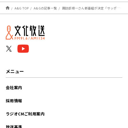
A&G TOP
A&Gの記事一覧
諏訪部順一さん新番組が決定「サッポロ一番 presents 諏訪部順一のひとてまラジオ！！」
メニュー
会社案内
採用情報
ラジオCMご利用案内
放送基準