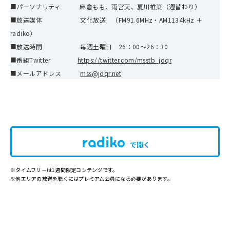
■パーソナリティ 麻倉もも、雨宮天、夏川椎菜（週替わり）
■放送媒体 文化放送 （FM91.6MHz・AM1134kHz ＋
radiko）
■放送時間 毎週土曜日 26：00～26：30
■番組Twitter
https://twitter.com/msstb_joqr
■メールアドレス
mss@joqr.net
で開く
※タイムフリーは1週間限定コンテンツです。
※他エリアの放送を聴くにはプレミアム会員になる必要があります。