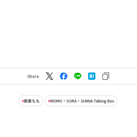
Share
麻倉もも
MOMO・SORA・SHIINA Talking Box