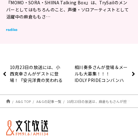
『MOMO・SORA・SHIINA Talking Box』は、TrySailのメン
バーとしてはもちろんのこと、声優・ソロアーティストとして
活躍中の麻倉ももさ…
10月23日の放送には、小
相川奏多さんが登場＆メー
西克幸さんがゲストに登
ルも大募集！！！
場！『安元洋貴の笑われる
IDOLY PRIDEコンバンハ
セールスマン（仮）』
から始まる物語
10月31日（日）放送
A&G TOP
A&Gの記事一覧
10月23日の放送は、麻倉ももさんが担当！『MOMO・SORA・SHIINA Talking Box』