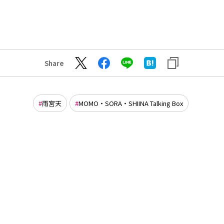
Share
雨宮天
MOMO・SORA・SHIINA Talking Box