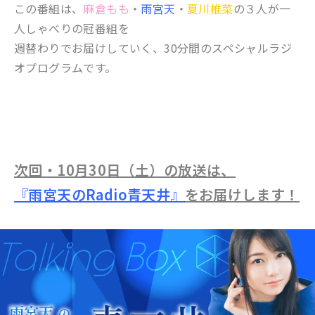
この番組は、
麻倉もも
・
雨宮天
・
夏川椎菜
の３人が一
人しゃべりの冠番組を
週替わりでお届けしていく、30分間のスペシャルラジ
オプログラムです。
次回・10月30日（土）の放送は、
『雨宮天のRadio青天井』
をお届けします！