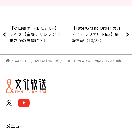
【樋口楓のTHE CATCH】
【Fate/Grand Order カル
＃４２【童謡チャレンジは
デア・ラジオ局 Plus】最
まさかの展開に？】
新情報（10/29）
A&G TOP
A&Gの記事一覧
10月30日の放送は、雨宮天さんが担当！『MOMO・SORA・SHIINA Talking Box』
メニュー