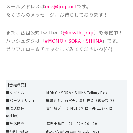
メールアドレスは
mss@joqr.net
です。
たくさんのメッセージ、お待ちしております！
また、番組公式Twitter（
@msstb_joqr
）も稼働中！
ハッシュタグは「
#MOMO・SORA・SHIINA
」です。
ぜひフォロー＆チェックしてみてくださいね(^^)
【番組概要】
■タイトル MOMO・SORA・SHIINA Talking Box
■パーソナリティ 麻倉もも、雨宮天、夏川椎菜（週替わり）
■放送媒体 文化放送 （FM91.6MHz・AM1134kHz ＋
radiko）
■放送時間 毎週土曜日 26：00～26：30
■番組Twitter
https://twitter.com/msstb_joqr