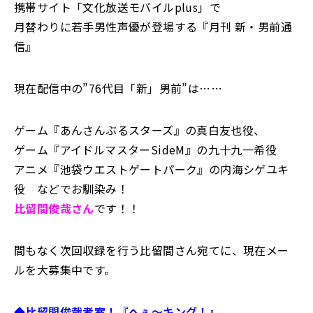
携帯サイト「文化放送モバイルplus」で
月替わりに若手男性声優が登場する『月刊 新・男前通
信』
現在配信中の”76代目「新」男前”は……
ゲーム『あんさんぶるスターズ』の真白友也役、
ゲーム『アイドルマスターSideM』の九十九一希役
アニメ『池袋ウエストゲートパーク』の内海シゲユキ
役 などでお馴染み！
比留間俊哉さん
です！！
間もなく次回収録を行う比留間さん宛てに、現在メー
ルを大募集中です。
◆比留間俊哉考案！『へぇ～キング！』