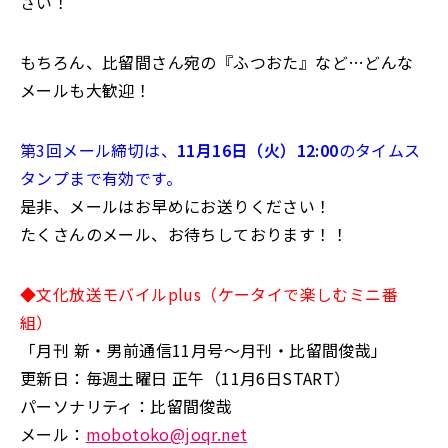
さい！
もちろん、比留間さん宛の『ふつおた』など…どんな
メールも大歓迎！
第3回メール締切は、
11月16日（火）12:00
のタイムス
タンプまで有効です。
是非、メールはお早めにお送りください！
たくさんのメール、お待ちしております！！
◆文化放送モバイルplus（ケータイで楽しむミニ番
組）
「月刊 新・男前通信11月号～月刊・比留間俊哉」
更新日：毎週土曜日 正午（11月6日START）
パーソナリティ：比留間俊哉
メール：
mobotoko@joqr.net