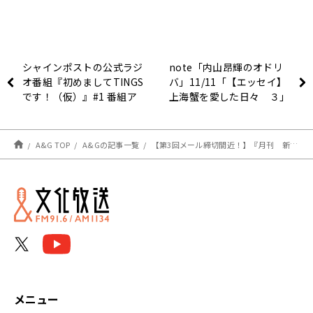
シャインポストの公式ラジ
note「内山昂輝のオドリ
オ番組『初めましてTINGS
バ」11/11「【エッセイ】
です！（仮）』#1 番組ア
上海蟹を愛した日々 ３」
ーカイブが配信中！
を更新しました
A&G TOP
A&Gの記事一覧
【第3回メール締切間近！】『月刊 新・男前通信11月号～月刊 比留間俊哉』
メニュー