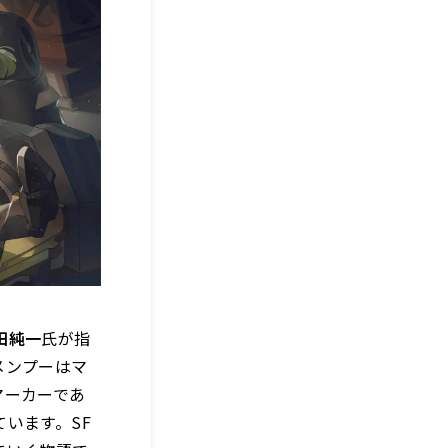
田純一
氏が指
メンプーはマ
マーカーであ
います。SF