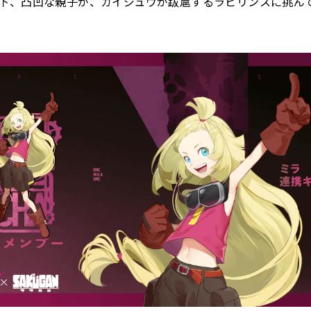
下、凸凹な親子が、カイジュウが跋扈するラビリンスに挑ん