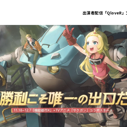
出演者
配信「QloveR」