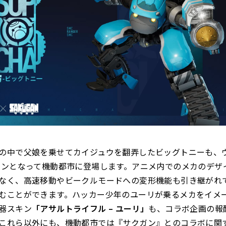
の中で父娘を乗せてカイジュウを翻弄したビッグトニーも、
キンとなって機動都市に登場します。アニメ内でのメカのデザ
なく、高速移動やビークルモードへの変形機能も引き継がれ
むことができます。ハッカー少年のユーリが乗るメカをイメ
器スキン
「アサルトライフル – ユーリ」
も、コラボ企画の報
これら以外にも、機動都市では『サクガン』とのコラボに関