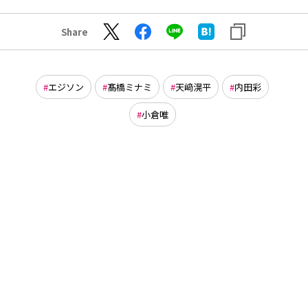
Share
エジソン
髙橋ミナミ
天﨑滉平
内田彩
小倉唯