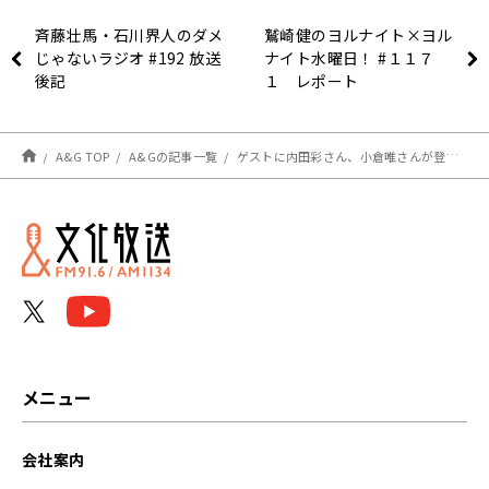
斉藤壮馬・石川界人のダメ
鷲崎健のヨルナイト×ヨル
じゃないラジオ #192 放送
ナイト水曜日！ #１１７
後記
１ レポート
A&G TOP
A&Gの記事一覧
ゲストに内田彩さん、小倉唯さんが登場！メールも大募集！エジソン12月4日
メニュー
会社案内