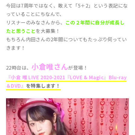
今回は7周年ではなく、敢えて「5＋2」という表記にな
っていることにちなんで、
リスナーのみなさんから、
この２年間に自分が成長し
たと思うこと
を大募集！
もちろん内田さんの2年間についてもたっぷり伺ってい
きます！
小倉唯さん
22時台は、
が登場！
『小倉 唯 LIVE 2020-2021『LOVE & Magic』Blu-ray
＆DVD』
を特集します！