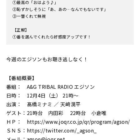
①最高の「おはよう♪」
②恥ずかしそうに「あ、あの…なんでもないです」
③一瞥くれて無視
【正解】
①番を選んでくれたら好感度アップです！
今週のエジソンもお聴き逃しなく！
【番組概要】
番組： A&G TRIBAL RADIO エジソン
日時： 12月4日（土） 21時～
出演： 髙橋ミナミ ／ 天﨑滉平
ゲスト：21時台 内田彩 22時台 小倉唯
ＨＰ： https://www.joqr.co.jp/qr/program/agson/
ＳＮＳ：https://twitter.com/_agson_
メール：agson@joqr.net