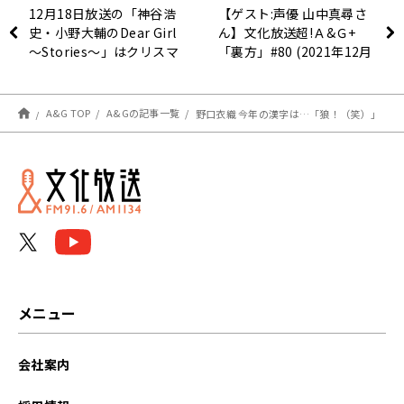
12月18日放送の「神谷浩
【ゲスト:声優 山中真尋さ
史・小野大輔のDear Girl
ん】文化放送超!Ａ&Ｇ+
～Stories～」はクリスマ
「裏方」#80 (2021年12月
スSP！私物プレゼント実
10日放送分)
施！
A&G TOP
A&Gの記事一覧
野口衣織 今年の漢字は…「狼！（笑）」
メニュー
会社案内