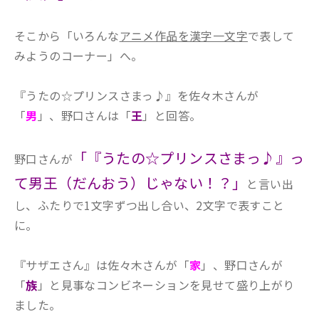
そこから「いろんな
アニメ作品を漢字一文字
で表して
みようのコーナー」へ。
『うたの☆プリンスさまっ♪』を佐々木さんが
「
男
」、野口さんは「
王
」と回答。
「『うたの☆プリンスさまっ♪』っ
野口さんが
て男王（だんおう）じゃない！？」
と言い出
し、ふたりで1文字ずつ出し合い、2文字で表すこと
に。
『サザエさん』は佐々木さんが「
家
」、野口さんが
「
族
」と見事なコンビネーションを見せて盛り上がり
ました。