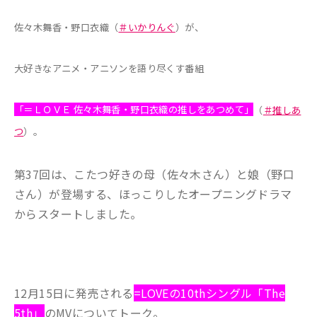
佐々木舞香・野口衣織（
＃いかりんぐ
）が、
大好きなアニメ・アニソンを語り尽くす番組
「＝ＬＯＶＥ 佐々木舞香・野口衣織の推しをあつめて」
（
＃推しあ
つ
）。
第37回は、こたつ好きの母（佐々木さん）と娘（野口
さん）が登場する、ほっこりしたオープニングドラマ
からスタートしました。
12月15日に発売される
=LOVEの10thシングル「The
5th」
のMVについてトーク。