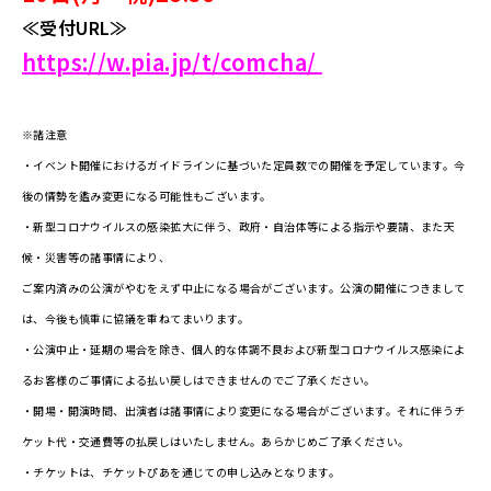
≪受付URL≫
https://w.pia.jp/t/comcha/
※諸注意
・イベント開催におけるガイドラインに基づいた定員数での開催を予定しています。今
後の情勢を鑑み変更になる可能性もございます。
・新型コロナウイルスの感染拡大に伴う、政府・自治体等による指示や要請、また天
候・災害等の諸事情により、
ご案内済みの公演がやむをえず中止になる場合がございます。公演の開催につきまして
は、今後も慎重に協議を重ねてまいります。
・公演中止・延期の場合を除き、個人的な体調不良および新型コロナウイルス感染によ
るお客様の
ご事情による払い戻しはできませんのでご了承ください。
・開場・開演時間、出演者は諸事情により変更になる場合がございます。
それに伴うチ
ケット代・交通費等の払戻しはいたしません。あらかじめご了承ください。
・チケットは、チケットぴあを通じての申し込みとなります。