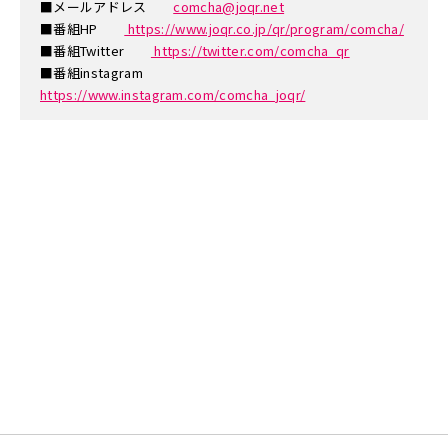
■メールアドレス
comcha@joqr.net
■番組HP
https://www.joqr.co.jp/qr/program/comcha/
■番組Twitter
https://twitter.com/comcha_qr
■番組instagram
https://www.instagram.com/comcha_joqr/