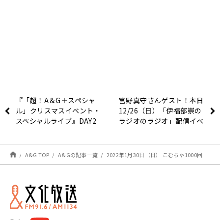
『「超！A＆G＋スペシャ
宮野真守さんゲスト！本日
ル」クリスマスイベント・
12/26（日）「伊福部崇の
スペシャルライブ』DAY2
ラジオのラジオ」配信イベ
前売りまもなく締切！
ント
A&G TOP
A&Gの記事一覧
2022年1月30日（日） こむちゃ1000回記念イベント「こむちゃっとプラチナム」開催決定！＆番組HP最速先行予約受付開始！