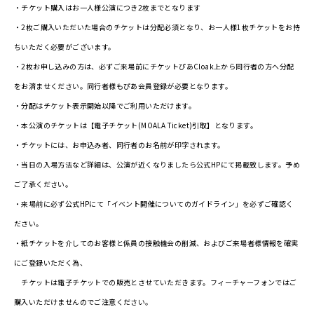
・チケット購入はお一人様公演につき2枚までとなります
・2枚ご購入いただいた場合のチケットは分配必須となり、お⼀⼈様1枚チケットをお持
ちいただく必要がございます。
・2枚お申し込みの⽅は、必ずご来場前にチケットぴあCloak上から同⾏者の⽅へ分配
をお済ませください。同行者様もぴあ会員登録が必要となります。
・分配はチケット表示開始以降でご利用いただけます。
・本公演のチケットは【電子チケット(MOALA Ticket)引取】となります。
・チケットには、お申込み者、同行者のお名前が印字されます。
・当日の入場方法など詳細は、公演が近くなりましたら公式HPにて掲載致します。予め
ご了承ください。
・来場前に必ず公式HPにて「イベント開催についてのガイドライン」を必ずご確認く
ださい。
・紙チケットを介してのお客様と係員の接触機会の削減、およびご来場者様情報を確実
にご登録いただく為、
チケットは電子チケットでの販売とさせていただきます。フィーチャーフォンではご
購入いただけませんのでご注意ください。