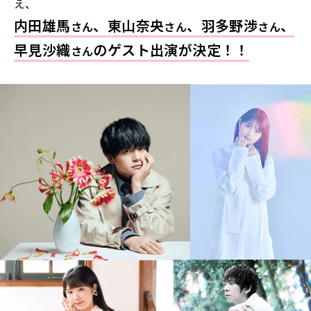
え、
内田雄馬
、東山奈央
、羽多野渉
、
さん
さん
さん
早見沙織
のゲスト出演が決定！！
さん