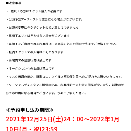
■注意事項
・3歳以上の方はチケット購入が必要です
・出演予定アーティストは変更になる場合がございます。
・出演者変更に伴うチケットの払い戻しはできません
・車椅子エリアは見えづらい場合がございます
・車椅子をご利用されるお客様はご来場前に必ずお問合せ先までご連絡ください。
・転売チケットでの入場は不可となります
・会場内での迷惑行為は禁止です
・オークションへの出品は禁止です
・マスク着用のほか、新型コロナウイルス感染症対策へのご協力をお願いいたします。
・ソーシャルディスタンス確保のため、お客様同士のお席の間隔が空いたり、前後の並
びでのお席になる場合がございます。予めご了承ください。
≪予約申し込み期間≫
2021年12月25日(土)24：00～2022年1月
10日(月・祝)23:59