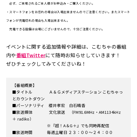
必ず、ご来場されるご本人様がお申込み・ご購入ください。
・スマートフォンをお忘れの場合は入場出来ませんのでご注意ください。またスマート
フォンが充電切れの場合も入場出来ません。
充電できる設備は会場にございませんので、十分ご注意ください。
イベントに関する追加情報や詳細は、こむちゃの番組
内や
番組Twitter
にて随時お知らせしていきます！
ぜひチェックしてみてくださいね！
【番組概要】
■タイトル Ａ＆Ｇメディアステーション こむちゃっ
とカウントダウン
■パーソナリティ 櫻井孝宏 白石晴香
■放送媒体 文化放送 （FM91.6MHz・AM1134kHz
＋ radiko）
※『超！A＆G＋』でも同時再配信
■放送時間 毎週土曜日 ２３：００～２４：００