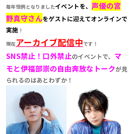
声優の宮
イベントを、
毎年恒例となりました
野真守さん
をゲストに迎えてオンラインで
実施
！
アーカイブ配信中
現在
です！
SNS禁止！口外禁止
マ
のイベントで、
モと伊福部崇の自由奔放なトーク
が見
られるのはあとわずか！