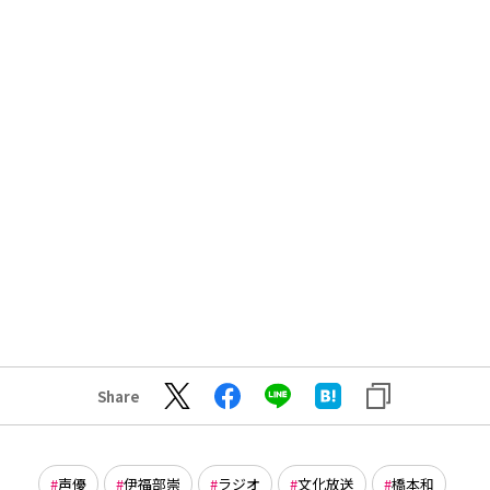
Share
声優
伊福部崇
ラジオ
文化放送
橋本和