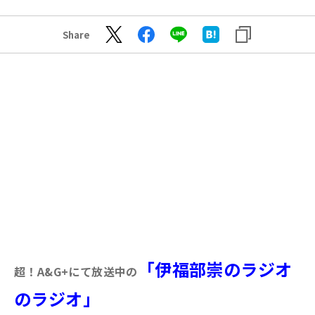
Share
「伊福部崇のラジオ
超！A&G+にて放送中の
のラジオ」