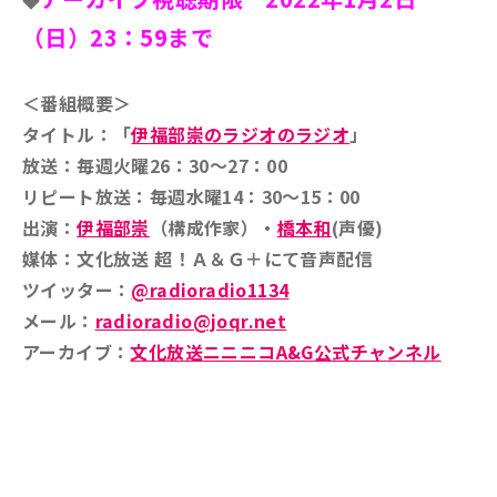
◆
（日）23：59まで
＜番組概要＞
タイトル：「
伊福部崇のラジオのラジオ
」
放送：毎週火曜26：30～27：00
リピート放送：毎週水曜14：30～15：00
出演：
伊福部崇
（構成作家）・
橋本和
(声優)
媒体：文化放送 超！Ａ＆Ｇ＋にて音声配信
ツイッター：
@radioradio1134
メール：
radioradio@joqr.net
アーカイブ：
文化放送ニニニコA&G公式チャンネル