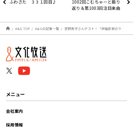
ふわさた ３３１回目♪
1002回こむちゃーと振り
返り＆第1003回注目楽曲
紹介
A&G TOP
A&Gの記事一覧
宮野真守さんゲスト！「伊福部崇のラジオのラジオ」イベントアーカイブ配信中！
メニュー
会社案内
採用情報