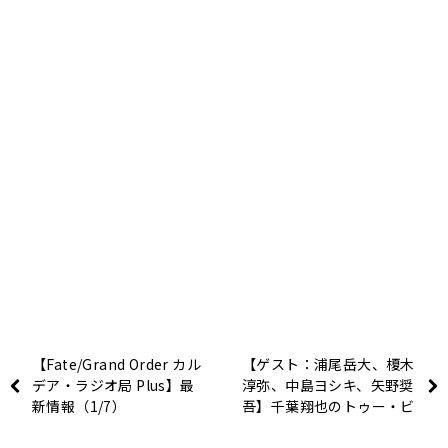
【Fate/Grand Order カル
【ゲスト：浦尾岳大、榎木
デア・ラジオ局 Plus】最
淳弥、中島ヨシキ、矢野奨
新情報（1/7）
吾】千葉翔也のトゥー・ビ
ー・ナイト #125（2021年