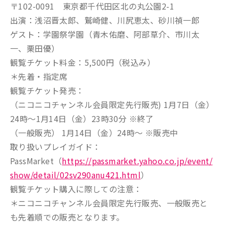
〒102-0091 東京都千代田区北の丸公園2-1
出演：浅沼晋太郎、鷲崎健、川尻恵太、砂川禎一郎
ゲスト：学園祭学園（青木佑磨、阿部草介、市川太
一、栗田優）
観覧チケット料金：5,500円（税込み）
＊先着・指定席
観覧チケット発売：
（ニコニコチャンネル会員限定先行販売) 1月7日（金）
24時～1月14日（金）23時30分 ※終了
（一般販売） 1月14日（金）24時～ ※販売中
取り扱いプレイガイド：
PassMarket（
https://passmarket.yahoo.co.jp/event/
show/detail/02sv290anu421.html
）
観覧チケット購入に際しての注意：
＊ニコニコチャンネル会員限定先行販売、一般販売と
も先着順での販売となります。