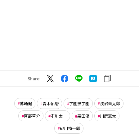
Share
鷲崎健
青木佑磨
学園祭学園
浅沼晋太郎
阿部草介
市川太一
栗田優
川尻恵太
砂川禎一郎