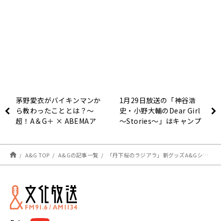
茅野愛衣がバイキンマンか
1月29日放送の「神谷浩
ら教わったこととは？～
史・小野大輔のDear Girl
超！A＆G＋ × ABEMAア
～Stories～」はキャンプ
ニメ Special Radio
ロケの模様をお届け！
Program～A＆G Persons
Vol.16「茅野愛衣」前編
A&G TOP
A&Gの記事一覧
「丹下桜のラジアラ」新グッズA&Gショップで販売中！！