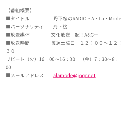
【番組概要】
■タイトル 丹下桜のRADIO・A・La・Mode
■パーソナリティ 丹下桜
■放送媒体 文化放送 超！A&G＋
■放送時間 毎週土曜日 １２：００～１２：
３０
リピート（火）16：00～16：30 （金）7：30～8：
00
■メールアドレス
alamode@joqr.net