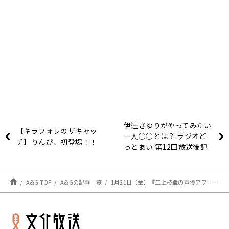
伊達さゆりがやってみたい
【キラフォレのザキャッ
一人○○とは？ ラジオど
チ】りんぴ、初登場！！
っとあい 第12回放送後記
A&G TOP
A&Gの記事一覧
1月21日（金）『三上枝織の声優アワード イントロダクション#1』の放送が決定