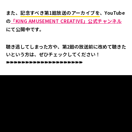
また、
記念すべき第1廻放送のアーカイブを
、YouTube
の
「KING AMUSEMENT CREATIVE」公式チャンネル
にて公開中です。
聴き逃してしまった方や、第2廻の放送前に改めて聴きた
いという方は、ぜひチェックしてください！
➽➽➽➽➽➽➽➽➽➽➽➽➽➽➽➽➽➽➽➽