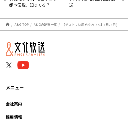
都市伝説、知ってる？
送
A&G TOP
A&Gの記事一覧
【ゲスト：林原めぐみさん】1月26日(水)17時～第2廻放送！「ラジオ『SHAMAN KING』“ことだまモード”」
メニュー
会社案内
採用情報