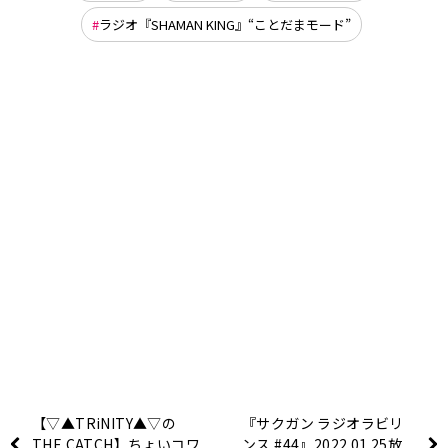
ラジオ『SHAMAN KING』“ことだまモード”
【▽▲TRiNITY▲▽の
『サクガン ラジオラビリ
THE CATCH】ちょいコワ
ンス #44』2022.01.25放