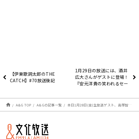
1月29日の放送には、酒井
【伊東歌詞太郎のTHE
広大さんがゲストに登場！
CATCH】#70放送後記
『安元洋貴の笑われるセー
ルスマン（仮）』
A&G TOP
A&Gの記事一覧
本日1月28日(金)生放送ゲスト、高塚智人さんへのメール募集中！メールテーマは『〇〇デビューがしたい！』千葉翔也のトゥー・ビー・ナイト